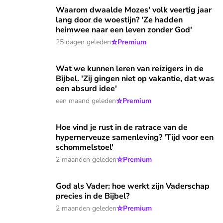
Waarom dwaalde Mozes' volk veertig jaar lang door de woe
Waarom dwaalde Mozes' volk veertig jaar
lang door de woestijn? 'Ze hadden
heimwee naar een leven zonder God'
⭐
25 dagen geleden
Premium
Wat we kunnen leren van reizigers in de Bijbel. 'Zij gingen n
Wat we kunnen leren van reizigers in de
Bijbel. 'Zij gingen niet op vakantie, dat was
een absurd idee'
⭐
een maand geleden
Premium
Hoe vind je rust in de ratrace van de hypernerveuze samenl
Hoe vind je rust in de ratrace van de
hypernerveuze samenleving? 'Tijd voor een
schommelstoel'
⭐
2 maanden geleden
Premium
God als Vader: hoe werkt zijn Vaderschap precies in de Bijbe
God als Vader: hoe werkt zijn Vaderschap
precies in de Bijbel?
⭐
2 maanden geleden
Premium