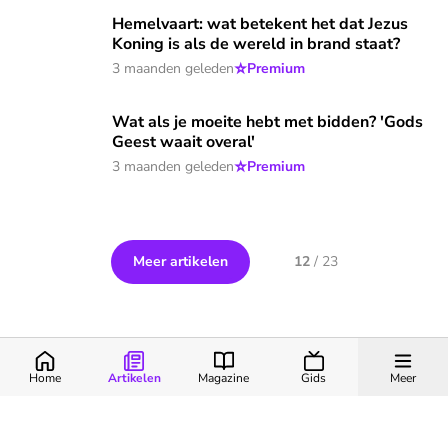
Hemelvaart: wat betekent het dat Jezus Koning is als de wer
Hemelvaart: wat betekent het dat Jezus
Koning is als de wereld in brand staat?
⭐
3 maanden geleden
Premium
Wat als je moeite hebt met bidden? 'Gods Geest waait overa
Wat als je moeite hebt met bidden? 'Gods
Geest waait overal'
⭐
3 maanden geleden
Premium
Meer artikelen
12
/
23
Home
Artikelen
Magazine
Gids
Meer