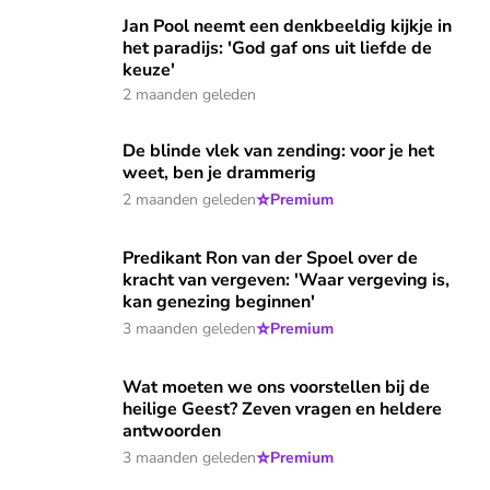
Jan Pool neemt een denkbeeldig kijkje in het paradijs: 'God g
Jan Pool neemt een denkbeeldig kijkje in
het paradijs: 'God gaf ons uit liefde de
keuze'
2 maanden geleden
De blinde vlek van zending: voor je het weet, ben je dramme
De blinde vlek van zending: voor je het
weet, ben je drammerig
⭐
2 maanden geleden
Premium
Predikant Ron van der Spoel over de kracht van vergeven: '
Predikant Ron van der Spoel over de
kracht van vergeven: 'Waar vergeving is,
kan genezing beginnen'
⭐
3 maanden geleden
Premium
Wat moeten we ons voorstellen bij de heilige Geest? Zeve
Wat moeten we ons voorstellen bij de
heilige Geest? Zeven vragen en heldere
antwoorden
⭐
3 maanden geleden
Premium