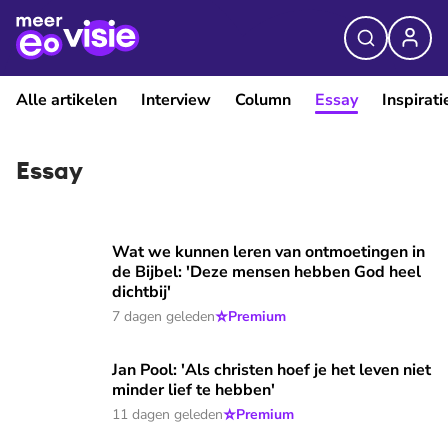
Alle artikelen
Interview
Column
Essay
Inspirati
Essay
Wat we kunnen leren van ontmoetingen in de Bijbel: 'Deze 
Wat we kunnen leren van ontmoetingen in
de Bijbel: 'Deze mensen hebben God heel
dichtbij'
⭐
7 dagen geleden
Premium
Jan Pool: 'Als christen hoef je het leven niet minder lief te 
Jan Pool: 'Als christen hoef je het leven niet
minder lief te hebben'
⭐
11 dagen geleden
Premium