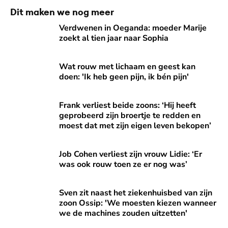
Dit maken we nog meer
Verdwenen in Oeganda: moeder Marije zoekt al tien jaar na
Verdwenen in Oeganda: moeder Marije
zoekt al tien jaar naar Sophia
Wat rouw met lichaam en geest kan doen: 'Ik heb geen pijn, 
Wat rouw met lichaam en geest kan
doen: 'Ik heb geen pijn, ik bén pijn'
Frank verliest beide zoons: ‘Hij heeft geprobeerd zijn broe
Frank verliest beide zoons: ‘Hij heeft
geprobeerd zijn broertje te redden en
moest dat met zijn eigen leven bekopen’
Job Cohen verliest zijn vrouw Lidie: ‘Er was ook rouw toen 
Job Cohen verliest zijn vrouw Lidie: ‘Er
was ook rouw toen ze er nog was’
Sven zit naast het ziekenhuisbed van zijn zoon Ossip: 'We
Sven zit naast het ziekenhuisbed van zijn
zoon Ossip: 'We moesten kiezen wanneer
we de machines zouden uitzetten'