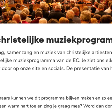
christelijke muziekprogr
g, samenzang en muziek van christelijke artieste
istelijke muziekprogramma van de EO. Je ziet ons e
k door op onze site en socials. De presentatie va
eraars kunnen we dit programma blijven maken en zo een
t een warm hart toe en zing je graag mee? Word dan don