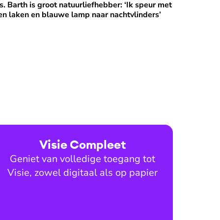
s. Barth is groot natuurliefhebber: ‘Ik speur met
en laken en blauwe lamp naar nachtvlinders’
Visie Compleet
Geniet van volledige toegang tot
Visie, zowel digitaal als op papier