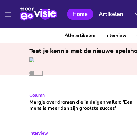
Home
Artikelen
Alle artikelen
Interview
Test je kennis met de nieuwe spelsh
Margje over dromen die in duigen vallen: 'Een me
Column
⭐
Premium
Margje over dromen die in duigen vallen: 'Een
mens is meer dan zijn grootste succes'
Joodse journalist Natascha van Weezel kiest voor
Interview