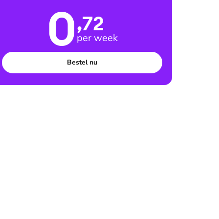
0
,72
per week
Bestel nu