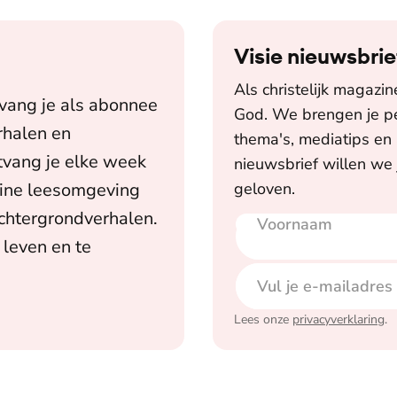
Visie nieuwsbrie
Als christelijk magazi
tvang je als abonnee
God. We brengen je pe
rhalen en
thema's, mediatips en 
vang je elke week
nieuwsbrief willen we 
nline leesomgeving
geloven.
achtergrondverhalen.
Voornaam
E-mailadres
 leven en te
Lees onze
privacyverklaring
.