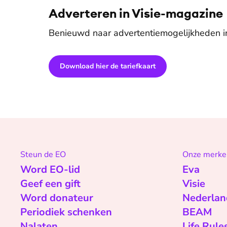
Adverteren in Visie-magazine
Benieuwd naar advertentiemogelijkheden i
Download hier de tariefkaart
Steun de EO
Onze merke
Word EO-lid
Eva
Geef een gift
Visie
Word donateur
Nederlan
Periodiek schenken
BEAM
Nalaten
Life Rule