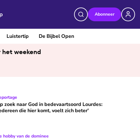
p
Abonneer
Luistertip
De Bijbel Open
or het weekend
engen deze geschiedenis voor kinderen heel dichtbij'
p zoek naar God in bedevaartsoord Lourdes: 'Iedereen die hier 
eportage
p zoek naar God in bedevaartsoord Lourdes:
Iedereen die hier komt, voelt zich beter'
fkarromantiek
s. Barth is groot natuurliefhebber: ‘Ik speur met een laken en
e hobby van de dominee