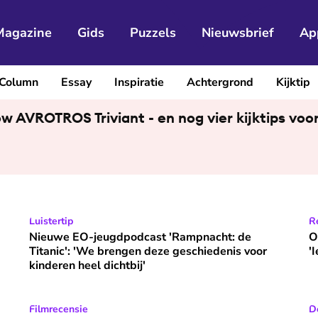
Magazine
Gids
Puzzels
Nieuwsbrief
Ap
Column
Essay
Inspiratie
Achtergrond
Kijktip
ow AVROTROS Triviant - en nog vier kijktips vo
ns is meer dan zijn grootste succes'
Nieuwe EO-jeugdpodcast 'Rampnacht: de Titanic': 'We br
Luistertip
O
R
Nieuwe EO-jeugdpodcast 'Rampnacht: de
O
Titanic': 'We brengen deze geschiedenis voor
'
kinderen heel dichtbij'
 verbinding: 'Het is een wespennest waar ik me in begeef'
Ook de Netflixversie van ‘Het kleine huis’ biedt fijne hui
Filmrecensie
D
D