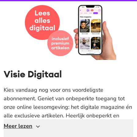
Visie Digitaal
Kies vandaag nog voor ons voordeligste
abonnement. Geniet van onbeperkte toegang tot
onze online leesomgeving: het digitale magazine én
alle exclusieve artikelen. Heerlijk onbeperkt en
rustig lezen, op je telefoon, tablet of computer.
Meer lezen
Visie
helpt je om elke dag hoopvol te leven en