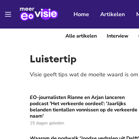
Home
Artikelen
Alle artikelen
Interview
Luistertip
Visie geeft tips wat de moeite waard is om 
EO-journalisten Rianne en Arjan lanceren
EO-journalisten Rianne en Arjan lanceren podcast
podcast 'Het verkeerde oordeel': 'Jaarlijks
belanden tientallen vonnissen op de verkeerde
naam'
15 dagen geleden
Waarom de podwalk 'Joodse verhalen uit Delft
Waarom de podwalk 'Joodse verhalen uit Delft' 