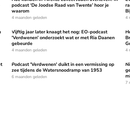
e
podcast ‘De Joodse Raad van Twente’ hoor je
ra
waarom
Bi
4 maanden geleden
4 
n
Vijftig jaar later knaagt het nog: EO-podcast
Ho
ien mensen eigenlijk dat jij Jezus volgt?
Vijftig jaar later knaagt het nog: EO-podcast 'Verdwene
Ho
'Verdwenen' onderzoekt wat er met Ria Daanen
Br
gebeurde
G
4 maanden geleden
4 
et
Podcast 'Verdwenen' duikt in een vermissing op
N
 Jurjen' over geloof en alledaagse levensvragen
Podcast 'Verdwenen' duikt in een vermissing op zee ti
Ni
zee tijdens de Watersnoodramp van 1953
ge
m
6 maanden geleden
7 