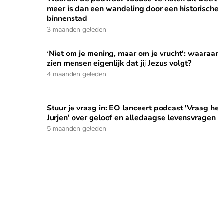
meer is dan een wandeling door een historisch
binnenstad
3 maanden geleden
'Niet om je mening, maar om je vrucht': waaraa
'Niet om je mening, maar om je vrucht': waaraan z
zien mensen eigenlijk dat jij Jezus volgt?
4 maanden geleden
Stuur je vraag in: EO lanceert podcast 'Vraag h
Stuur je vraag in: EO lanceert podcast 'Vraag het
Jurjen' over geloof en alledaagse levensvragen
5 maanden geleden