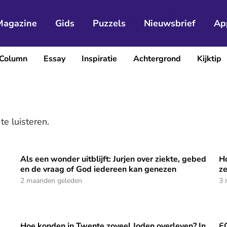
Magazine
Gids
Puzzels
Nieuwsbrief
Ap
Column
Essay
Inspiratie
Achtergrond
Kijktip
te luisteren.
Als een wonder uitblijft: Jurjen over ziekte, gebed
Ho
 'Het verkeerde oordeel': 'Jaarlijks belanden tientallen vonn
Als een wonder uitblijft: Jurjen over ziekte, gebed en d
Ho
en de vraag of God iedereen kan genezen
ze
2 maanden geleden
3 
'
Hoe konden in Twente zoveel Joden overleven? In
EO
meer is dan een wandeling door een historische binnenstad
Hoe konden in Twente zoveel Joden overleven? In podca
EO