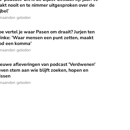
akt nooit en te nimmer uitgesproken over de
jbel’
maanden geleden
e vertel je waar Pasen om draait? Jurjen ten
n' onderzoekt wat er met Ria Daanen gebeurde
e vertel je waar Pasen om draait? Jurjen ten Brinke: 'Waar 
inke: 'Waar mensen een punt zetten, maakt
od een komma'
maanden geleden
ieuwe afleveringen van podcast 'Verdwenen'
jdens de Watersnoodramp van 1953
euwe afleveringen van podcast 'Verdwenen' geven stem aan wi
ven stem aan wie blijft zoeken, hopen en
issen
maanden geleden