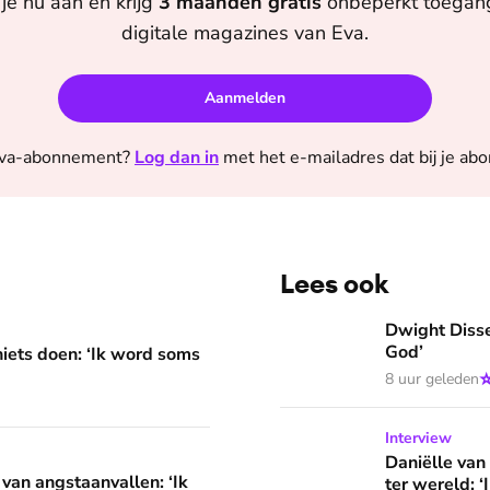
je nu aan en krijg
3 maanden
gratis
onbeperkt toegang 
digitale magazines van
Eva
.
Aanmelden
va
-abonnement?
Log dan in
met het e-mailadres dat bij je ab
Lees ook
 word soms gierend dol van mezelf’
Dwight Dissels: ‘Ik leef in
Dwight Dissel
God’
niets doen: ‘Ik word soms
8 uur geleden
Daniëlle van Grondelle we
Interview
llen: ‘Ik herkende helemaal niets van mijzelf’
Daniëlle van
 van angstaanvallen: ‘Ik
ter wereld: 