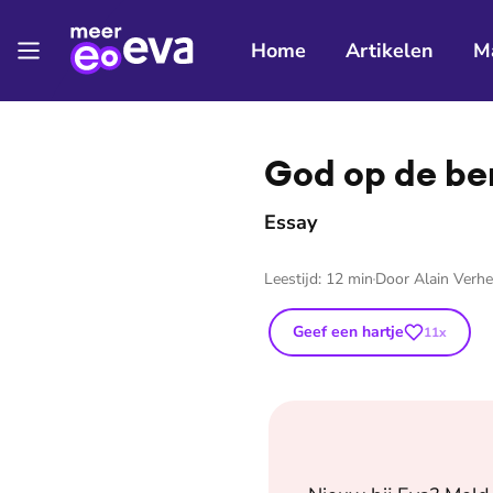
Home
Artikelen
M
⭐
Premium
God op de be
Essay
Leestijd:
12
min
Door
Alain Verhe
Geef een hartje
11
x