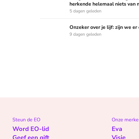
herkende helemaal niets van m
5 dagen geleden
Onzeker over je lijf: zijn we er ooit klaar mee
Onzeker over je lijf: zijn we er
9 dagen geleden
Steun de EO
Onze merke
Word EO-lid
Eva
Geef een gift
Visie