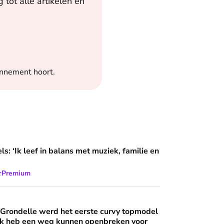
tot alle artikelen en
onnement hoort.
 balans met muziek, familie en God’
s: ‘Ik leef in balans met muziek, familie en
⭐
Premium
rd het eerste curvy topmodel ter wereld: ‘Ik heb een weg kun
 Grondelle werd het eerste curvy topmodel
‘Ik heb een weg kunnen openbreken voor