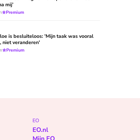
a mij’
⭐
n
Premium
loos: 'Mijn taak was vooral niet opvallen, niet veranderen'
oe is besluiteloos: 'Mijn taak was vooral
, niet veranderen'
⭐
en
Premium
EO
EO.nl
Mijn EO