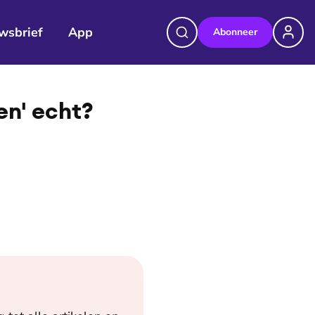
wsbrief
App
Abonneer
©
Lisa den Teuling
en' echt?