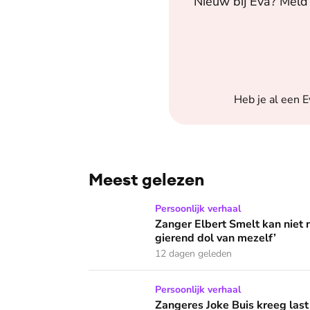
Nieuw bij
Eva
? Meld 
Heb je al een
E
Meest gelezen
Zanger Elbert Smelt kan niet niets doen: ‘Ik
Persoonlijk verhaal
Zanger Elbert Smelt kan niet 
gierend dol van mezelf’
12 dagen geleden
Zangeres Joke Buis kreeg last van angstaanva
Persoonlijk verhaal
Zangeres Joke Buis kreeg last