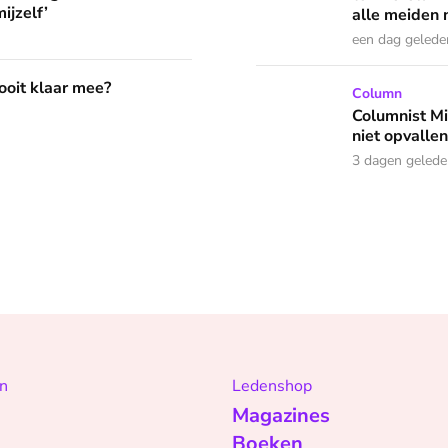
ijzelf’
alle meiden n
een dag gelede
?
 ooit klaar mee?
Columnist Miloe is besluite
Column
Columnist Mil
niet opvallen
3 dagen geled
n
Ledenshop
Magazines
Boeken