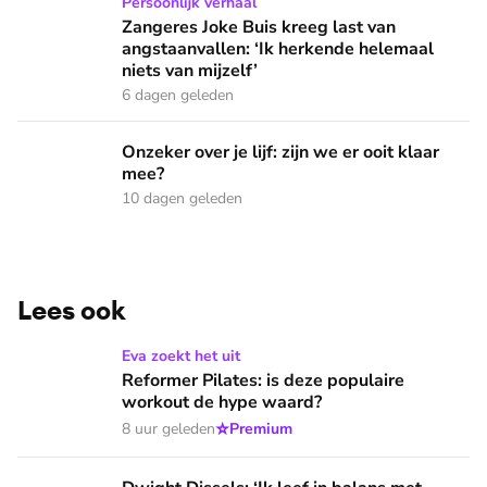
Zangeres Joke Buis kreeg last van angstaanvallen: ‘Ik herken
Persoonlijk verhaal
Zangeres Joke Buis kreeg last van
angstaanvallen: ‘Ik herkende helemaal
niets van mijzelf’
6 dagen geleden
Onzeker over je lijf: zijn we er ooit klaar mee?
Onzeker over je lijf: zijn we er ooit klaar
mee?
10 dagen geleden
Lees ook
Reformer Pilates: is deze populaire workout de hype waard?
Eva zoekt het uit
Reformer Pilates: is deze populaire
workout de hype waard?
⭐
8 uur geleden
Premium