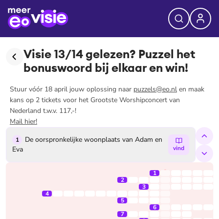
Visie 13/14 gelezen? Puzzel het
bonuswoord bij elkaar en win!
Stuur vóór 18 april jouw oplossing naar
puzzels@eo.nl
en maak
kans op 2 tickets voor het Grootste Worshipconcert van
Nederland t.w.v. 117,-!
Mail hier!
De oorspronkelijke woonplaats van Adam en
P
1
2
vind
Eva
gewic
1
2
3
4
5
6
7