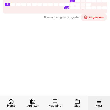
8
9
10
0 seconden geleden
gestart
Leegmaken
Home
Artikelen
Magazine
Gids
Meer