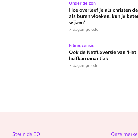
Hoe overleef je als christen de buurtbarbecue
Onder de zon
Hoe overleef je als christen d
als buren vloeken, kun je beter
wijzen’
7 dagen geleden
Ook de Netflixversie van ‘Het kleine huis’ bi
Filmrecensie
Ook de Netflixversie van ‘Het k
huifkarromantiek
7 dagen geleden
Steun de EO
Onze merke