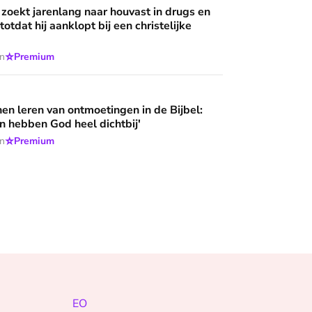
 wijzen’
 zoekt jarenlang naar houvast in drugs en
 totdat hij aanklopt bij een christelijke
⭐
en
Premium
ntmoetingen in de Bijbel: 'Deze mensen hebben God heel dich
n leren van ontmoetingen in de Bijbel:
 hebben God heel dichtbij'
⭐
en
Premium
EO