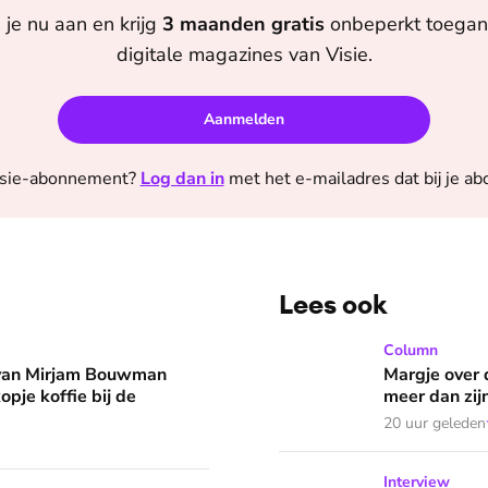
 je nu aan en krijg
3 maanden
gratis
onbeperkt toegang
digitale magazines van
Visie
.
Aanmelden
sie
-abonnement?
Log dan in
met het e-mailadres dat bij je a
Lees ook
man eruit? 'Begin de dag met een kopje koffie bij de stacarav
Margje over dromen die in 
Column
 van Mirjam Bouwman
Margje over 
opje koffie bij de
meer dan zij
20 uur geleden
Patrick Baris zoekt jarenlan
Interview