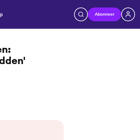
p
Abonneer
©
Janita Sassen
en:
idden'