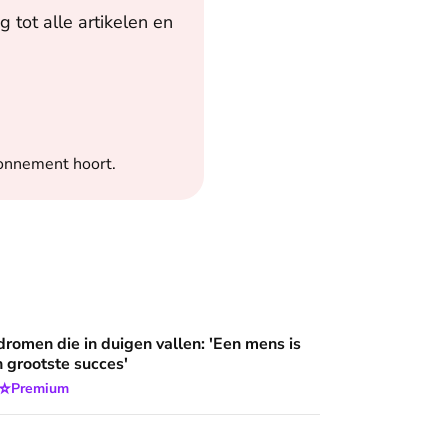
 tot alle artikelen en
bonnement hoort.
an'
duigen vallen: 'Een mens is meer dan zijn grootste succes'
dromen die in duigen vallen: 'Een mens is
n grootste succes'
⭐
Premium
g naar houvast in drugs en criminaliteit, totdat hij aanklopt bij