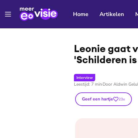
Home
Artikelen
⭐
Premium
Leonie gaat v
'Schilderen i
Interview
Leestijd:
7
min
Door
Aldwin Gelu
Geef een hartje
23
x