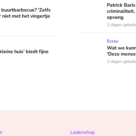
? ‘Zelfs als buren vloeken, kun je beter niet met het vingertje
Patrick Baris
e buurtbarbecue? ‘Zelfs
criminaliteit,
 niet met het vingertje
opvang
2 dagen geled
Wat we kunnen leren van o
Essay
edt fijne huifkarromantiek
Wat we kunne
leine huis’ biedt fijne
'Deze mensen
3 dagen geled
n
Ledenshop