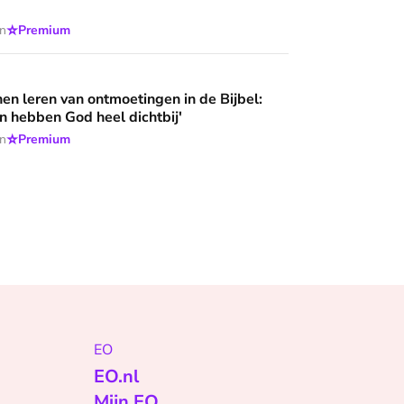
⭐
en
Premium
ntmoetingen in de Bijbel: 'Deze mensen hebben God heel dich
n leren van ontmoetingen in de Bijbel:
 hebben God heel dichtbij'
⭐
en
Premium
EO
EO.nl
Mijn EO