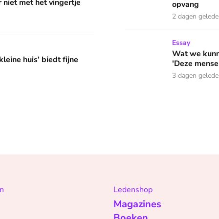
 niet met het vingertje
opvang
2 dagen geled
Wat we kunnen leren van o
Essay
edt fijne huifkarromantiek
Wat we kunne
leine huis’ biedt fijne
'Deze mensen
3 dagen geled
n
Ledenshop
Magazines
Boeken