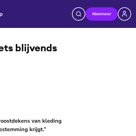
p
Abonneer
©
Ruben Timman
ets blijvends
roostdekens van kleding
estemming krijgt.”