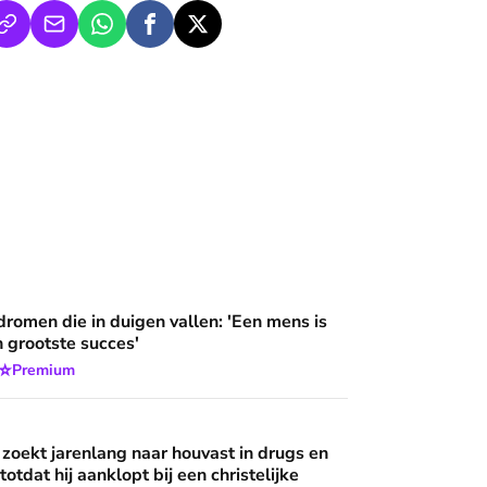
an'
duigen vallen: 'Een mens is meer dan zijn grootste succes'
dromen die in duigen vallen: 'Een mens is
n grootste succes'
⭐
Premium
g naar houvast in drugs en criminaliteit, totdat hij aanklopt bij
 wijzen’
 zoekt jarenlang naar houvast in drugs en
 totdat hij aanklopt bij een christelijke