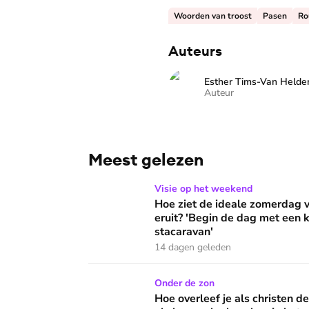
Woorden van troost
Pasen
Ro
Auteurs
Esther Tims-Van Helde
Auteur
Meest gelezen
Hoe ziet de ideale zomerdag van Mirjam Bouw
Visie op het weekend
Hoe ziet de ideale zomerdag
eruit? 'Begin de dag met een k
stacaravan'
14 dagen geleden
Hoe overleef je als christen de buurtbarbecue
Onder de zon
Hoe overleef je als christen d