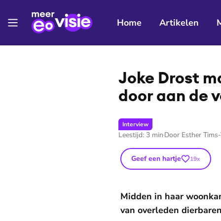
Home
Artikelen
Joke Drost ma
door aan de v
Interview
Leestijd:
3
min
Door
Esther Tims
Geef een hartje
19
x
Midden in haar woonkam
van overleden dierbaren