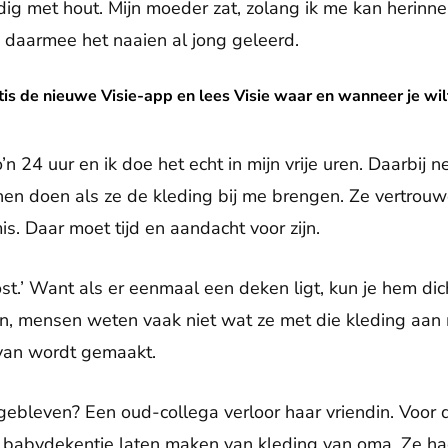
ig met hout. Mijn moeder zat, zolang ik me kan herinne
j daarmee het naaien al jong geleerd.
isie-app en lees Visie waar en wanneer je wilt!
s de nieuwe Visie-app en lees Visie waar en wanneer je wil
24 uur en ik doe het echt in mijn vrije uren. Daarbij nee
n doen als ze de kleding bij me brengen. Ze vertrouwe
. Daar moet tijd en aandacht voor zijn.
oost.’ Want als er eenmaal een deken ligt, kun je hem dic
n, mensen weten vaak niet wat ze met die kleding aan 
s van wordt gemaakt.
jgebleven? Een oud-collega verloor haar vriendin. Voor
n babydekentje laten maken van kleding van oma. Ze ha