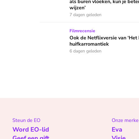
als buren vloeken, kun je beter
wijzen’
7 dagen geleden
Ook de Netflixversie van ‘Het kleine huis’ bi
Filmrecensie
Ook de Netflixversie van ‘Het k
huifkarromantiek
6 dagen geleden
Steun de EO
Onze merke
Word EO-lid
Eva
Geef een gift
Visie