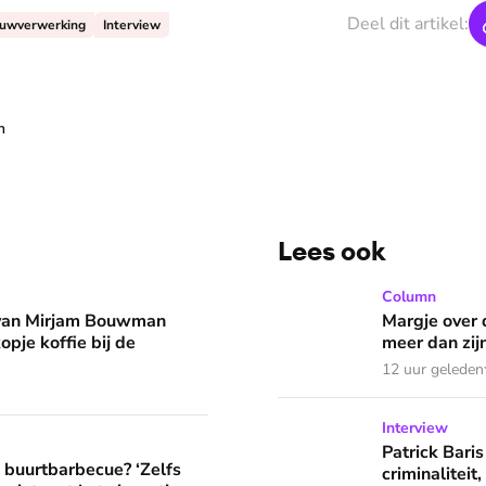
Deel dit artikel:
uwverwerking
Interview
n
Lees ook
man eruit? 'Begin de dag met een kopje koffie bij de stacarav
Margje over dromen die in 
Column
 van Mirjam Bouwman
Margje over 
opje koffie bij de
meer dan zij
12 uur geleden
Patrick Baris zoekt jarenlan
Interview
? ‘Zelfs als buren vloeken, kun je beter niet met het vingertje
Patrick Baris
e buurtbarbecue? ‘Zelfs
criminaliteit,