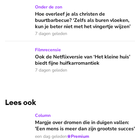
Hoe overleef je als christen de buurtbarbecue? ‘Zelfs als bur
Onder de zon
Hoe overleef je als christen de
buurtbarbecue? ‘Zelfs als buren vloeken,
kun je beter niet met het vingertje wijzen’
7 dagen geleden
Ook de Netflixversie van ‘Het kleine huis’ biedt fijne huifka
Filmrecensie
Ook de Netflixversie van ‘Het kleine huis’
biedt fijne huifkarromantiek
7 dagen geleden
Lees ook
Margje over dromen die in duigen vallen: 'Een mens is meer 
Column
Margje over dromen die in duigen vallen:
'Een mens is meer dan zijn grootste succes'
⭐
een dag geleden
Premium