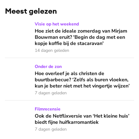
Meest gelezen
Hoe ziet de ideale zomerdag van Mirjam Bouwman eruit? 'Beg
Visie op het weekend
Hoe ziet de ideale zomerdag van Mirjam
Bouwman eruit? 'Begin de dag met een
kopje koffie bij de stacaravan'
14 dagen geleden
Hoe overleef je als christen de buurtbarbecue? ‘Zelfs als bur
Onder de zon
Hoe overleef je als christen de
buurtbarbecue? ‘Zelfs als buren vloeken,
kun je beter niet met het vingertje wijzen’
7 dagen geleden
Ook de Netflixversie van ‘Het kleine huis’ biedt fijne huifka
Filmrecensie
Ook de Netflixversie van ‘Het kleine huis’
biedt fijne huifkarromantiek
7 dagen geleden