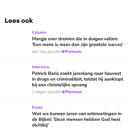
Lees ook
Margje over dromen die in duigen vallen: 'Een mens is meer 
Column
Margje over dromen die in duigen vallen:
'Een mens is meer dan zijn grootste succes'
⭐
een dag geleden
Premium
Patrick Baris zoekt jarenlang naar houvast in drugs en criminal
Interview
Patrick Baris zoekt jarenlang naar houvast
in drugs en criminaliteit, totdat hij aanklopt
bij een christelijke opvang
⭐
2 dagen geleden
Premium
Wat we kunnen leren van ontmoetingen in de Bijbel: 'Deze 
Essay
Wat we kunnen leren van ontmoetingen in
de Bijbel: 'Deze mensen hebben God heel
dichtbij'