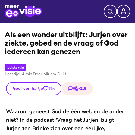
©
Ruben Timman
Als een wonder uitblijft: Jurjen over
ziekte, gebed en de vraag of God
iedereen kan genezen
Luistertip
Leestijd:
4
min
Door
Miriam Duijf
Geef een hartje
0
215
69
x
reacties
stemmen
Waarom geneest God de één wel, en de ander
niet? In de podcast 'Vraag het Jurjen' buigt
Jurjen ten Brinke zich over een eerlijke,