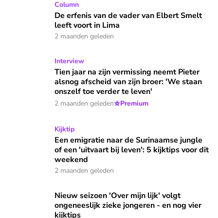
De erfenis van de vader van Elbert Smelt leeft voort in Lima
Column
De erfenis van de vader van Elbert Smelt
leeft voort in Lima
2 maanden geleden
Tien jaar na zijn vermissing neemt Pieter alsnog afscheid van
Interview
Tien jaar na zijn vermissing neemt Pieter
alsnog afscheid van zijn broer: 'We staan
onszelf toe verder te leven'
⭐
2 maanden geleden
Premium
Een emigratie naar de Surinaamse jungle of een 'uitvaart bij 
Kijktip
Een emigratie naar de Surinaamse jungle
of een 'uitvaart bij leven': 5 kijktips voor dit
weekend
2 maanden geleden
Nieuw seizoen 'Over mijn lijk' volgt ongeneeslijk zieke jonger
Nieuw seizoen 'Over mijn lijk' volgt
ongeneeslijk zieke jongeren - en nog vier
kijktips