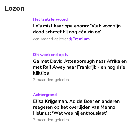
Lezen
Loïs mist haar opa enorm: ‘Vlak voor zijn dood schreef hij no
Het laatste woord
Loïs mist haar opa enorm: ‘Vlak voor zijn
dood schreef hij nog één zin op’
⭐
een maand geleden
Premium
Ga met David Attenborough naar Afrika en met Rail Away naar
Dit weekend op tv
Ga met David Attenborough naar Afrika en
met Rail Away naar Frankrijk - en nog drie
kijktips
2 maanden geleden
Elisa Krijgsman, Ad de Boer en anderen reageren op het ove
Achtergrond
Elisa Krijgsman, Ad de Boer en anderen
reageren op het overlijden van Menno
Helmus: ‘Wat was hij enthousiast’
2 maanden geleden