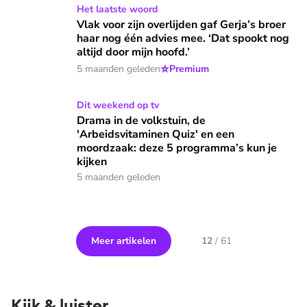
Vlak voor zijn overlijden gaf Gerja’s broer haar nog één advie
Het laatste woord
Vlak voor zijn overlijden gaf Gerja’s broer
haar nog één advies mee. ‘Dat spookt nog
altijd door mijn hoofd.’
⭐
5 maanden geleden
Premium
Drama in de volkstuin, de 'Arbeidsvitaminen Quiz' en een m
Dit weekend op tv
Drama in de volkstuin, de
'Arbeidsvitaminen Quiz' en een
moordzaak: deze 5 programma’s kun je
kijken
5 maanden geleden
Meer artikelen
12
/
61
Kijk & luister