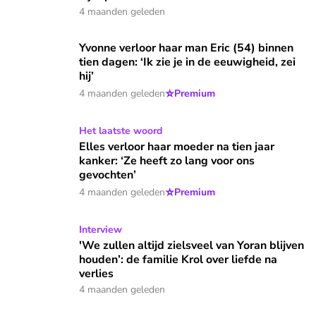
4 maanden geleden
Yvonne verloor haar man Eric (54) binnen tien dagen: ‘Ik zie j
Yvonne verloor haar man Eric (54) binnen
tien dagen: ‘Ik zie je in de eeuwigheid, zei
hij’
⭐
4 maanden geleden
Premium
Elles verloor haar moeder na tien jaar kanker: ‘Ze heeft zo 
Het laatste woord
Elles verloor haar moeder na tien jaar
kanker: ‘Ze heeft zo lang voor ons
gevochten’
⭐
4 maanden geleden
Premium
'We zullen altijd zielsveel van Yoran blijven houden’: de fami
Interview
'We zullen altijd zielsveel van Yoran blijven
houden’: de familie Krol over liefde na
verlies
4 maanden geleden