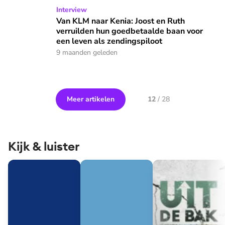
Van KLM naar Kenia: Joost en Ruth verruilden hun goedbetaa
Interview
Van KLM naar Kenia: Joost en Ruth
verruilden hun goedbetaalde baan voor
een leven als zendingspiloot
9 maanden geleden
Meer artikelen
12
/
28
Kijk & luister
Rachel valt binnen
Redders op zee
Uit de bak