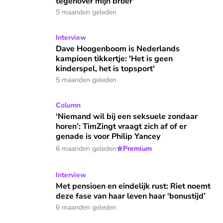
tegenover mijn broer'
5 maanden geleden
Dave Hoogenboom is Nederlands kampioen tikkertje: 'Het is 
Interview
Dave Hoogenboom is Nederlands
kampioen tikkertje: 'Het is geen
kinderspel, het is topsport'
5 maanden geleden
‘Niemand wil bij een seksuele zondaar horen’: TimZingt vraag
Column
‘Niemand wil bij een seksuele zondaar
horen’: TimZingt vraagt zich af of er
genade is voor Philip Yancey
⭐
6 maanden geleden
Premium
Met pensioen en eindelijk rust: Riet noemt deze fase van haa
Interview
Met pensioen en eindelijk rust: Riet noemt
deze fase van haar leven haar ‘bonustijd’
6 maanden geleden