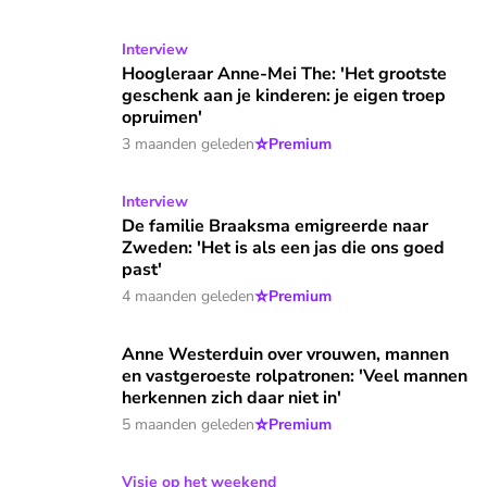
Hoogleraar Anne-Mei The: 'Het grootste geschenk aan je ki
Interview
Hoogleraar Anne-Mei The: 'Het grootste
geschenk aan je kinderen: je eigen troep
opruimen'
⭐
3 maanden geleden
Premium
De familie Braaksma emigreerde naar Zweden: 'Het is als ee
Interview
De familie Braaksma emigreerde naar
Zweden: 'Het is als een jas die ons goed
past'
⭐
4 maanden geleden
Premium
Anne Westerduin over vrouwen, mannen en vastgeroeste rol
Anne Westerduin over vrouwen, mannen
en vastgeroeste rolpatronen: 'Veel mannen
herkennen zich daar niet in'
⭐
5 maanden geleden
Premium
Wat helpt Rozamaryn, Jonge Theoloog der Nederlanden, vert
Visie op het weekend