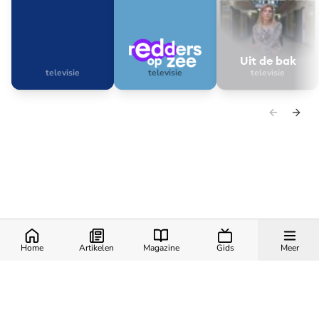
Uit de bak
televisie
televisie
televisie
Rachel valt binnen
Redders op zee
Home
Artikelen
Magazine
Gids
Meer