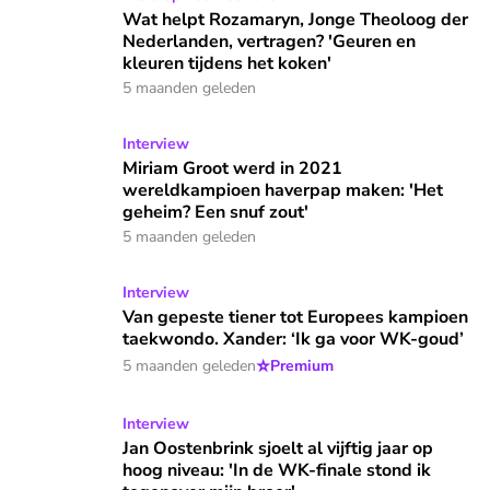
Wat helpt Rozamaryn, Jonge Theoloog der
Nederlanden, vertragen? 'Geuren en
kleuren tijdens het koken'
5 maanden geleden
Miriam Groot werd in 2021 wereldkampioen haverpap maken
Interview
Miriam Groot werd in 2021
wereldkampioen haverpap maken: 'Het
geheim? Een snuf zout'
5 maanden geleden
Van gepeste tiener tot Europees kampioen taekwondo. Xand
Interview
Van gepeste tiener tot Europees kampioen
taekwondo. Xander: ‘Ik ga voor WK-goud’
⭐
5 maanden geleden
Premium
Jan Oostenbrink sjoelt al vijftig jaar op hoog niveau: 'In de 
Interview
Jan Oostenbrink sjoelt al vijftig jaar op
hoog niveau: 'In de WK-finale stond ik