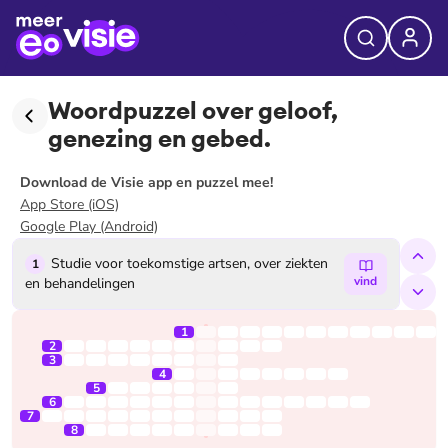
Woordpuzzel over geloof,
genezing en gebed.
Download de Visie app en puzzel mee!
App Store (iOS)
Google Play (Android)
Studie voor toekomstige artsen, over ziekten
V
1
2
vind
en behandelingen
repar
1
2
3
4
5
6
7
8