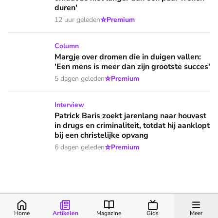
duren'
⭐
12 uur geleden
Premium
Margje over dromen die in duigen vallen: 'Een mens is meer 
Column
Margje over dromen die in duigen vallen:
'Een mens is meer dan zijn grootste succes'
⭐
5 dagen geleden
Premium
Patrick Baris zoekt jarenlang naar houvast in drugs en criminal
Interview
Patrick Baris zoekt jarenlang naar houvast
in drugs en criminaliteit, totdat hij aanklopt
bij een christelijke opvang
⭐
6 dagen geleden
Premium
Home
Artikelen
Magazine
Gids
Meer