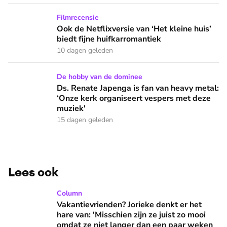
Ook de Netflixversie van ‘Het kleine huis’ biedt fijne huifka
Filmrecensie
Ook de Netflixversie van ‘Het kleine huis’
biedt fijne huifkarromantiek
10 dagen geleden
Ds. Renate Japenga is fan van heavy metal: ‘Onze kerk orga
De hobby van de dominee
Ds. Renate Japenga is fan van heavy metal:
‘Onze kerk organiseert vespers met deze
muziek'
15 dagen geleden
Lees ook
Vakantievrienden? Jorieke denkt er het hare van: 'Misschien 
Column
Vakantievrienden? Jorieke denkt er het
hare van: 'Misschien zijn ze juist zo mooi
omdat ze niet langer dan een paar weken