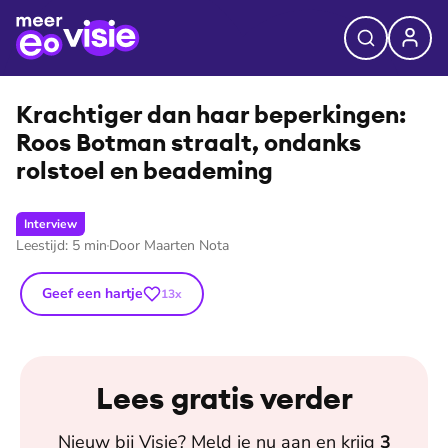
⭐
Premium
©
Ruben Timman
Krachtiger dan haar beperkingen:
Roos Botman straalt, ondanks
rolstoel en beademing
Interview
Leestijd:
5
min
Door
Maarten Nota
Geef een hartje
13
x
Lees gratis verder
Nieuw bij
Visie
? Meld je nu aan en krijg
3