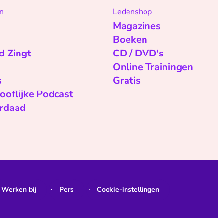
n
Ledenshop
Magazines
Boeken
d Zingt
CD / DVD's
Online Trainingen
s
Gratis
ooflijke Podcast
rdaad
Werken bij
Pers
Cookie-instellingen