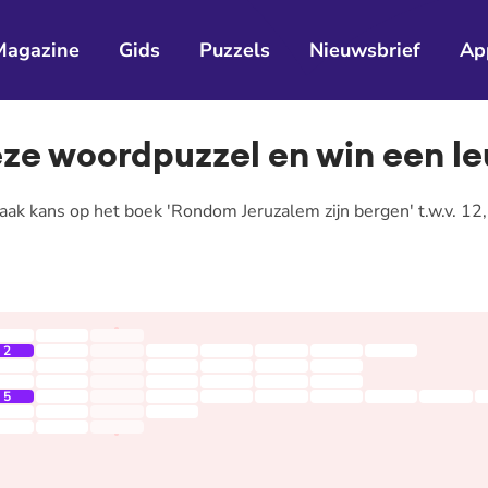
Magazine
Gids
Puzzels
Nieuwsbrief
Ap
ze woordpuzzel en win een leu
ak kans op het boek 'Rondom Jeruzalem zijn bergen' t.w.v. 12
2
5