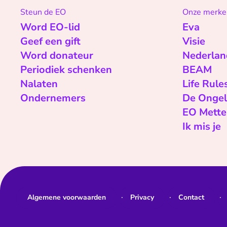
Steun de EO
Onze merke
Word EO-lid
Eva
Geef een gift
Visie
Word donateur
Nederlan
Periodiek schenken
BEAM
Nalaten
Life Rule
Ondernemers
De Ongel
EO Mette
Ik mis je
Algemene voorwaarden
Privacy
Contact