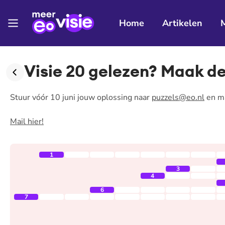
Home
Artikelen
Visie 20 gelezen? Maak de
Stuur vóór 10 juni jouw oplossing naar
puzzels@eo.nl
en ma
Mail hier!
1
3
4
6
7