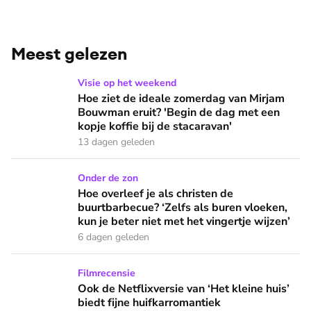
Meest gelezen
Hoe ziet de ideale zomerdag van Mirjam Bouwman eruit? 'Beg
Visie op het weekend
Hoe ziet de ideale zomerdag van Mirjam
Bouwman eruit? 'Begin de dag met een
kopje koffie bij de stacaravan'
13 dagen geleden
Hoe overleef je als christen de buurtbarbecue? ‘Zelfs als bur
Onder de zon
Hoe overleef je als christen de
buurtbarbecue? ‘Zelfs als buren vloeken,
kun je beter niet met het vingertje wijzen’
6 dagen geleden
Ook de Netflixversie van ‘Het kleine huis’ biedt fijne huifka
Filmrecensie
Ook de Netflixversie van ‘Het kleine huis’
biedt fijne huifkarromantiek