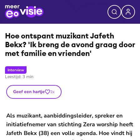
©
Sparkture
Hoe ontspant muzikant Jafeth
Bekx? 'Ik breng de avond graag door
met familie en vrienden'
Interview
Leestijd:
3
min
Geef een hartje
2
x
Als muzikant, aanbiddingsleider, spreker en
initiatiefnemer van stichting Zera worship heeft
Jafeth Bekx (38) een volle agenda. Hoe vindt hij