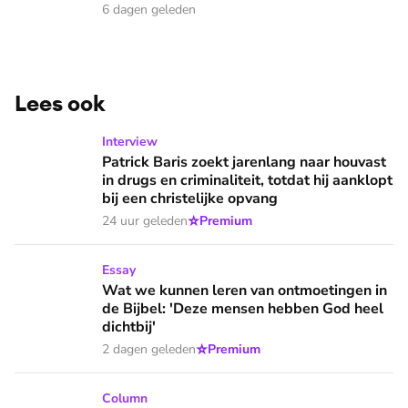
6 dagen geleden
Lees ook
Patrick Baris zoekt jarenlang naar houvast in drugs en criminal
Interview
Patrick Baris zoekt jarenlang naar houvast
in drugs en criminaliteit, totdat hij aanklopt
bij een christelijke opvang
⭐
24 uur geleden
Premium
Wat we kunnen leren van ontmoetingen in de Bijbel: 'Deze 
Essay
Wat we kunnen leren van ontmoetingen in
de Bijbel: 'Deze mensen hebben God heel
dichtbij'
⭐
2 dagen geleden
Premium
TimZingt wil niet op een christelijke camping kamperen: 'Ik
Column