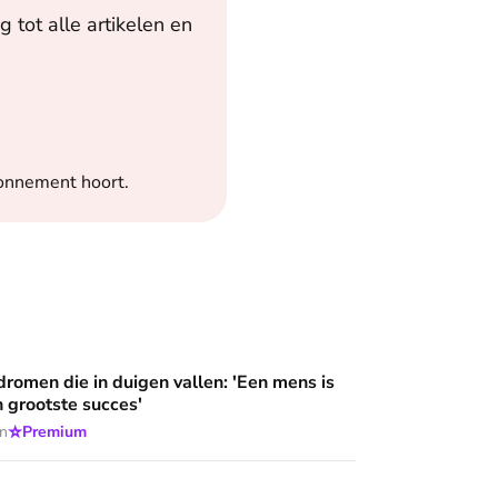
 tot alle artikelen en
bonnement hoort.
 wijzen’
duigen vallen: 'Een mens is meer dan zijn grootste succes'
dromen die in duigen vallen: 'Een mens is
n grootste succes'
⭐
en
Premium
g naar houvast in drugs en criminaliteit, totdat hij aanklopt bij