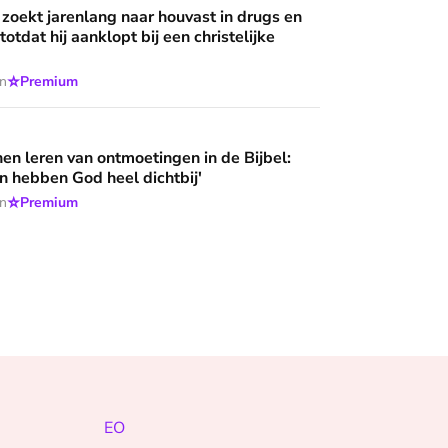
 zoekt jarenlang naar houvast in drugs en
 totdat hij aanklopt bij een christelijke
⭐
en
Premium
ntmoetingen in de Bijbel: 'Deze mensen hebben God heel dich
n leren van ontmoetingen in de Bijbel:
 hebben God heel dichtbij'
⭐
en
Premium
EO