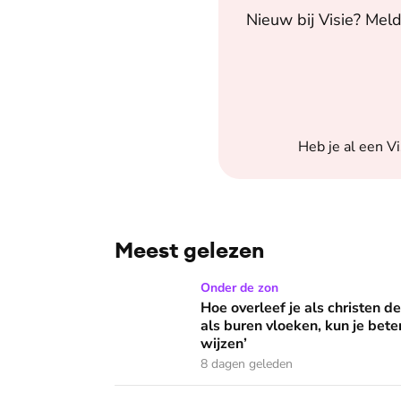
Nieuw bij
Visie
? Meld
Heb je al een
Vi
Meest gelezen
Hoe overleef je als christen de buurtbarbecue
Onder de zon
Hoe overleef je als christen d
als buren vloeken, kun je beter
wijzen’
8 dagen geleden