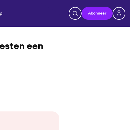
p
Abonneer
©
EO
testen een