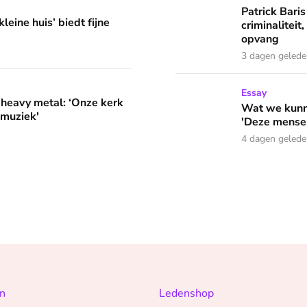
edt fijne huifkarromantiek
Patrick Baris
leine huis’ biedt fijne
criminaliteit,
opvang
3 dagen geled
‘Onze kerk organiseert vespers met deze muziek'
Wat we kunnen leren van o
Essay
 heavy metal: ‘Onze kerk
Wat we kunne
 muziek'
'Deze mensen
4 dagen geled
n
Ledenshop