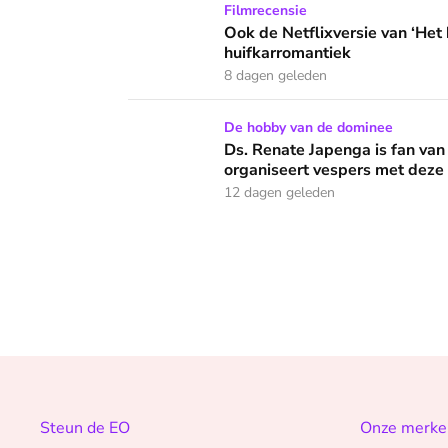
Ook de Netflixversie van ‘Het kleine huis’ bi
Filmrecensie
Ook de Netflixversie van ‘Het k
huifkarromantiek
8 dagen geleden
Ds. Renate Japenga is fan van heavy metal: 
De hobby van de dominee
Ds. Renate Japenga is fan van
organiseert vespers met deze
12 dagen geleden
Steun de EO
Onze merke