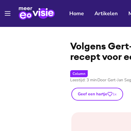
Home
Artikelen
⭐
Premium
Volgens Gert-
recept voor 
Column
Leestijd:
3
min
Door
Gert-Jan Seg
Geef een hartje
1
x