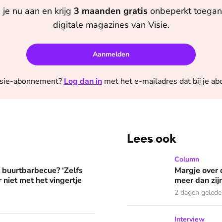
 je nu aan en krijg
3 maanden
gratis
onbeperkt toegang
digitale magazines van
Visie
.
Aanmelden
sie
-abonnement?
Log dan in
met het e-mailadres dat bij je a
Lees ook
? ‘Zelfs als buren vloeken, kun je beter niet met het vingertje
Margje over dromen die in 
Column
e buurtbarbecue? ‘Zelfs
Margje over 
 niet met het vingertje
meer dan zij
2 dagen geled
Patrick Baris zoekt jarenlan
Interview