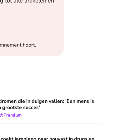
 tot alle artikelen en
bonnement hoort.
an'
duigen vallen: 'Een mens is meer dan zijn grootste succes'
dromen die in duigen vallen: 'Een mens is
n grootste succes'
⭐
Premium
g naar houvast in drugs en criminaliteit, totdat hij aanklopt bij
 wijzen’
 zoekt jarenlang naar houvast in drugs en