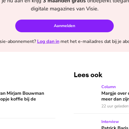
 je nu aan en krijg
3 maanden
gratis
onbeperkt toegang
digitale magazines van
Visie
.
Aanmelden
sie
-abonnement?
Log dan in
met het e-mailadres dat bij je a
Lees ook
man eruit? 'Begin de dag met een kopje koffie bij de stacarav
Margje over dromen die in 
Column
 van Mirjam Bouwman
Margje over 
opje koffie bij de
meer dan zij
22 uur geleden
Patrick Baris zoekt jarenlan
Interview
? ‘Zelfs als buren vloeken, kun je beter niet met het vingertje
Patrick Baris