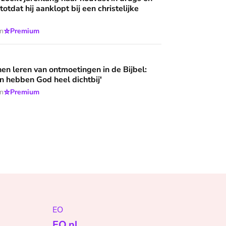
 totdat hij aanklopt bij een christelijke
⭐
en
Premium
ntmoetingen in de Bijbel: 'Deze mensen hebben God heel dich
n leren van ontmoetingen in de Bijbel:
 hebben God heel dichtbij'
⭐
en
Premium
EO
EO.nl