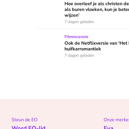
Hoe overleef je als christen d
als buren vloeken, kun je beter
wijzen’
7 dagen geleden
Ook de Netflixversie van ‘Het kleine huis’ bi
Filmrecensie
Ook de Netflixversie van ‘Het k
huifkarromantiek
7 dagen geleden
Steun de EO
Onze merke
Word EO-lid
Eva