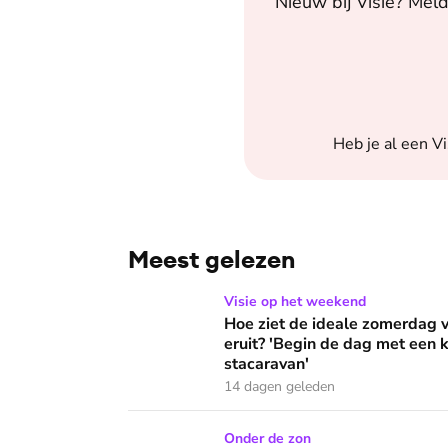
Nieuw bij
Visie
? Meld
Heb je al een
Vi
Meest gelezen
Hoe ziet de ideale zomerdag van Mirjam Bouw
Visie op het weekend
Hoe ziet de ideale zomerdag
eruit? 'Begin de dag met een k
stacaravan'
14 dagen geleden
Hoe overleef je als christen de buurtbarbecue
Onder de zon