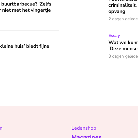
e buurtbarbecue? ‘Zelfs
criminaliteit,
 niet met het vingertje
opvang
2 dagen geled
Wat we kunnen leren van o
Essay
edt fijne huifkarromantiek
Wat we kunne
leine huis’ biedt fijne
'Deze mensen
3 dagen geled
n
Ledenshop
Magazines