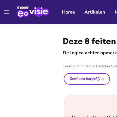
Home
Artikelen
⭐
Premium
Deze 8 feiten
De logica achter opmerk
Leestijd:
4
min
Door
Gert-Jan Sc
Geef een hartje
2
x