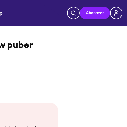
p
Abonneer
uw puber