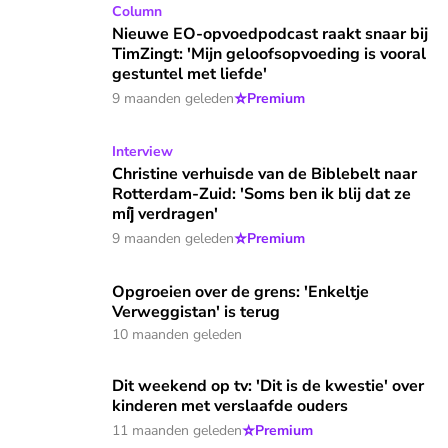
Nieuwe EO-opvoedpodcast raakt snaar bij TimZingt: 'Mijn ge
Column
Nieuwe EO-opvoedpodcast raakt snaar bij
TimZingt: 'Mijn geloofsopvoeding is vooral
gestuntel met liefde'
⭐
9 maanden geleden
Premium
Christine verhuisde van de Biblebelt naar Rotterdam-Zuid: 'S
Interview
Christine verhuisde van de Biblebelt naar
Rotterdam-Zuid: 'Soms ben ik blij dat ze
míj́ verdragen'
⭐
9 maanden geleden
Premium
Opgroeien over de grens: 'Enkeltje Verweggistan' is terug
Opgroeien over de grens: 'Enkeltje
Verweggistan' is terug
10 maanden geleden
Dit weekend op tv: 'Dit is de kwestie' over kinderen met ve
Dit weekend op tv: 'Dit is de kwestie' over
kinderen met verslaafde ouders
⭐
11 maanden geleden
Premium