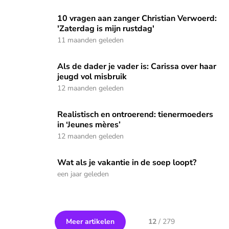
10 vragen aan zanger Christian Verwoerd: 'Zaterdag is mijn 
10 vragen aan zanger Christian Verwoerd:
'Zaterdag is mijn rustdag'
11 maanden geleden
Als de dader je vader is: Carissa over haar jeugd vol misbrui
Als de dader je vader is: Carissa over haar
jeugd vol misbruik
12 maanden geleden
Realistisch en ontroerend: tienermoeders in ‘Jeunes mères’
Realistisch en ontroerend: tienermoeders
in ‘Jeunes mères’
12 maanden geleden
Wat als je vakantie in de soep loopt?
Wat als je vakantie in de soep loopt?
een jaar geleden
Meer artikelen
12
/
279