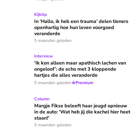
In ‘Hallo, ik heb een trauma’ delen tieners openhartig hoe
Kijktip
In ‘Hallo, ik heb een trauma’ delen tieners
openhartig hoe hun leven voorgoed
veranderde
5 maanden geleden
‘Ik kon alleen maar apathisch lachen van ongeloof’: de echo
Interview
‘Ik kon alleen maar apathisch lachen van
ongeloof’: de echo met 3 kloppende
hartjes die alles veranderde
⭐
5 maanden geleden
Premium
Margje Fikse beleeft haar jeugd opnieuw in de auto: 'Wat heb 
Column
Margje Fikse beleeft haar jeugd opnieuw
in de auto: 'Wat heb jij die kachel hier heet
staan!'
5 maanden geleden