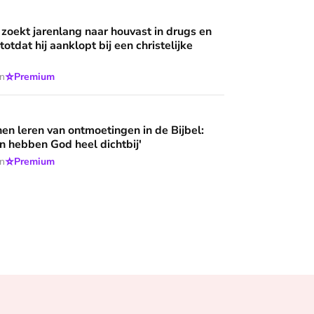
g naar houvast in drugs en criminaliteit, totdat hij aanklopt bij
 wijzen’
 zoekt jarenlang naar houvast in drugs en
 totdat hij aanklopt bij een christelijke
⭐
en
Premium
ntmoetingen in de Bijbel: 'Deze mensen hebben God heel dich
n leren van ontmoetingen in de Bijbel:
 hebben God heel dichtbij'
⭐
en
Premium