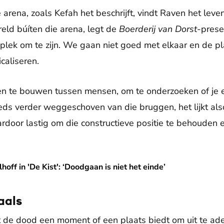
 arena, zoals Kefah het beschrijft, vindt Raven het lev
eld búíten die arena, legt de
Boerderij van Dorst
-prese
e plek om te zijn. We gaan niet goed met elkaar en de 
caliseren.
gen te bouwen tussen mensen, om te onderzoeken of je e
eds verder weggeschoven van die bruggen, het lijkt a
aardoor lastig om die constructieve positie te behoude
t': ‘Doodgaan is niet het einde’
off in 'De Kist': ‘Doodgaan is niet het einde’
aals
 de dood een moment of een plaats biedt om uit te ade