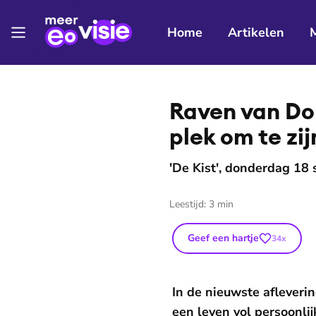
Home
Artikelen
Raven van Dors
plek om te zij
'De Kist', donderdag 18
Leestijd:
3
min
Geef een hartje
34
x
In de nieuwste afleveri
een leven vol persoonlij