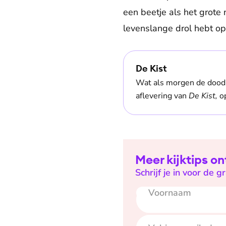
een beetje als het grote n
levenslange drol hebt op
De Kist
Wat als morgen de dood 
aflevering van
De Kist,
op
Meer kijktips o
Schrijf je in voor de g
Voornaam
E-mailadres