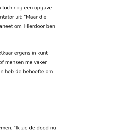
en toch nog een opgave.
ntator uit: “Maar die
planeet om. Hierdoor ben
lkaar ergens in kunt
lsof mensen me vaker
n en heb de behoefte om
men. “Ik zie de dood nu