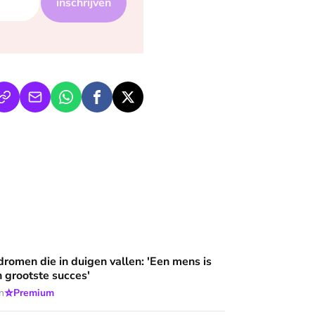
inschrijven
an'
duigen vallen: 'Een mens is meer dan zijn grootste succes'
dromen die in duigen vallen: 'Een mens is
n grootste succes'
⭐
n
Premium