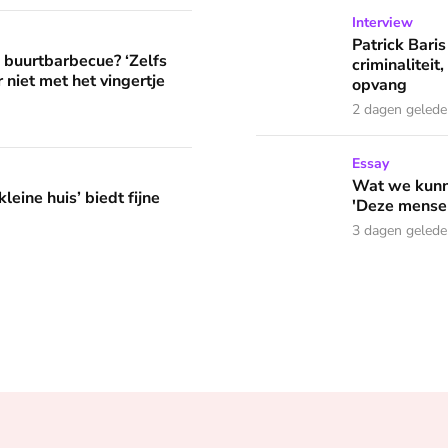
Patrick Baris zoekt jarenlan
Interview
? ‘Zelfs als buren vloeken, kun je beter niet met het vingertje
Patrick Baris
e buurtbarbecue? ‘Zelfs
criminaliteit,
 niet met het vingertje
opvang
2 dagen geled
Wat we kunnen leren van o
Essay
edt fijne huifkarromantiek
Wat we kunne
leine huis’ biedt fijne
'Deze mensen
3 dagen geled