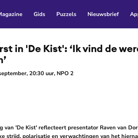
Magazine
Gids
Puzzels
Nieuwsbrief
Ap
t in 'De Kist': ‘Ik vind de wer
n’
 september, 20:30 uur, NPO 2
ng van 'De Kist' reflecteert presentator Raven van Do
ke strijd, polarisatie en verwachtingen van het hiern