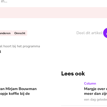
Deel dit artikel:
anderen
Onrecht
kel hoort bij het programma
t
Lees ook
man eruit? 'Begin de dag met een kopje koffie bij de stacarav
Margje over dromen die in 
Column
 van Mirjam Bouwman
Margje over 
opje koffie bij de
meer dan zij
een dag gelede