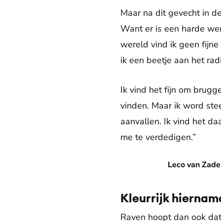
Maar na dit gevecht in de
Want er is een harde wer
wereld vind ik geen fijn
ik een beetje aan het radi
Ik vind het fijn om brug
vinden. Maar ik word ste
aanvallen. Ik vind het d
me te verdedigen.”
Leco van Zadelhoff in 'De Kis
Leco van Zadelh
Kleurrijk hiernam
Raven hoopt dan ook dat