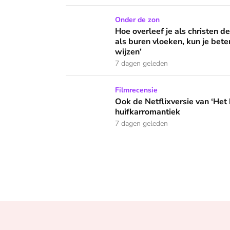
Hoe overleef je als christen de buurtbarbecue
Onder de zon
Hoe overleef je als christen d
als buren vloeken, kun je beter
wijzen’
7 dagen geleden
Ook de Netflixversie van ‘Het kleine huis’ bi
Filmrecensie
Ook de Netflixversie van ‘Het k
huifkarromantiek
7 dagen geleden