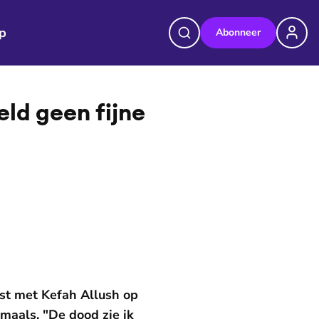
p
Abonneer
©
EO
eld geen fijne
rst met Kefah Allush op
amaals. "De dood zie ik