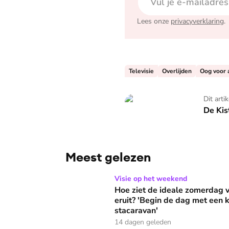
Lees onze
privacyverklaring
.
Televisie
Overlijden
Oog voor 
De Kist
Dit arti
De Kis
Meest gelezen
Hoe ziet de ideale zomerdag van Mirjam Bouw
Visie op het weekend
Hoe ziet de ideale zomerdag
eruit? 'Begin de dag met een k
stacaravan'
14 dagen geleden