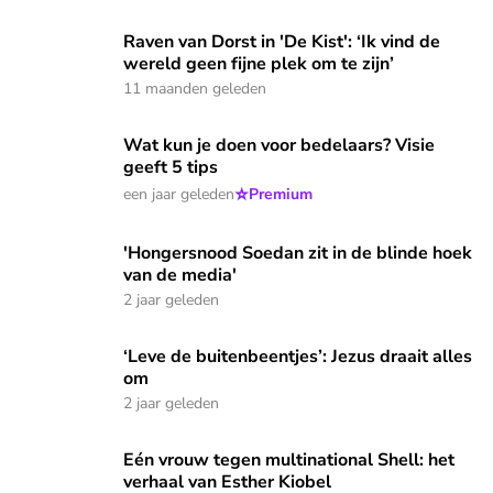
Raven van Dorst in 'De Kist': ‘Ik vind de wereld geen fijne ple
Raven van Dorst in 'De Kist': ‘Ik vind de
wereld geen fijne plek om te zijn’
11 maanden geleden
Wat kun je doen voor bedelaars? Visie geeft 5 tips
Wat kun je doen voor bedelaars? Visie
geeft 5 tips
⭐
een jaar geleden
Premium
'Hongersnood Soedan zit in de blinde hoek van de media'
'Hongersnood Soedan zit in de blinde hoek
van de media'
2 jaar geleden
‘Leve de buitenbeentjes’: Jezus draait alles om
‘Leve de buitenbeentjes’: Jezus draait alles
om
2 jaar geleden
Eén vrouw tegen multinational Shell: het verhaal van Esther
Eén vrouw tegen multinational Shell: het
verhaal van Esther Kiobel