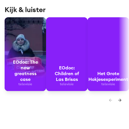
Kijk & luister
EOdoc: The new greatness case
EOdoc: Children of Las Brisas
Het Grote Hokjese
EOdoc: The
new
EOdoc:
greatness
Children of
Het Grote
case
Las Brisas
Hokjesexperiment
televisie
televisie
televisie