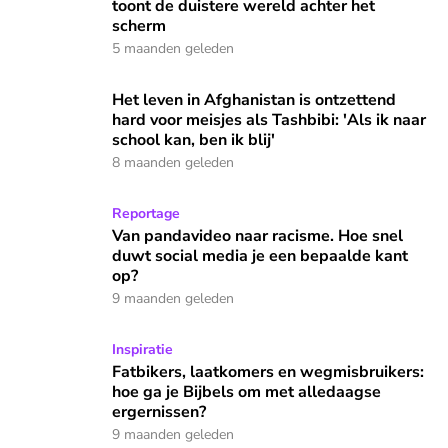
toont de duistere wereld achter het
scherm
5 maanden geleden
Het leven in Afghanistan is ontzettend hard voor meisjes als T
Het leven in Afghanistan is ontzettend
hard voor meisjes als Tashbibi: 'Als ik naar
school kan, ben ik blij'
8 maanden geleden
Van pandavideo naar racisme. Hoe snel duwt social media je
Reportage
Van pandavideo naar racisme. Hoe snel
duwt social media je een bepaalde kant
op?
9 maanden geleden
Fatbikers, laatkomers en wegmisbruikers: hoe ga je Bijbels
Inspiratie
Fatbikers, laatkomers en wegmisbruikers:
hoe ga je Bijbels om met alledaagse
ergernissen?
9 maanden geleden