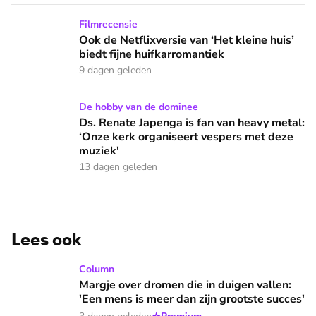
Ook de Netflixversie van ‘Het kleine huis’ biedt fijne huifka
Filmrecensie
Ook de Netflixversie van ‘Het kleine huis’
biedt fijne huifkarromantiek
9 dagen geleden
Ds. Renate Japenga is fan van heavy metal: ‘Onze kerk orga
De hobby van de dominee
Ds. Renate Japenga is fan van heavy metal:
‘Onze kerk organiseert vespers met deze
muziek'
13 dagen geleden
Lees ook
Margje over dromen die in duigen vallen: 'Een mens is meer 
Column
Margje over dromen die in duigen vallen:
'Een mens is meer dan zijn grootste succes'