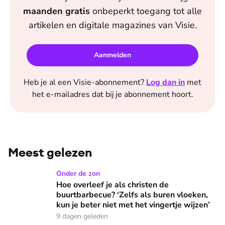
maanden
gratis
onbeperkt toegang tot alle
artikelen en digitale magazines van
Visie
.
Aanmelden
Heb je al een
Visie
-abonnement?
Log dan in
met
het e-mailadres dat bij je abonnement hoort.
Meest gelezen
Hoe overleef je als christen de buurtbarbecue? ‘Zelfs als bur
Onder de zon
Hoe overleef je als christen de
buurtbarbecue? ‘Zelfs als buren vloeken,
kun je beter niet met het vingertje wijzen’
9 dagen geleden