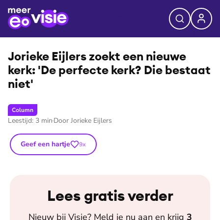
⭐
Premium
©
Nathalie van der Straten / EO
Jorieke Eijlers zoekt een nieuwe
kerk: 'De perfecte kerk? Die bestaat
niet'
Column
Leestijd:
3
min
Door
Jorieke Eijlers
Geef een hartje
9
x
Lees gratis verder
Nieuw bij
Visie
? Meld je nu aan en krijg
3