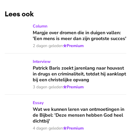
Lees ook
Margje over dromen die in duigen vallen: 'Een mens is meer 
Column
Margje over dromen die in duigen vallen:
'Een mens is meer dan zijn grootste succes'
⭐
2 dagen geleden
Premium
Patrick Baris zoekt jarenlang naar houvast in drugs en criminal
Interview
Patrick Baris zoekt jarenlang naar houvast
in drugs en criminaliteit, totdat hij aanklopt
bij een christelijke opvang
⭐
3 dagen geleden
Premium
Wat we kunnen leren van ontmoetingen in de Bijbel: 'Deze 
Essay
Wat we kunnen leren van ontmoetingen in
de Bijbel: 'Deze mensen hebben God heel
dichtbij'
⭐
4 dagen geleden
Premium