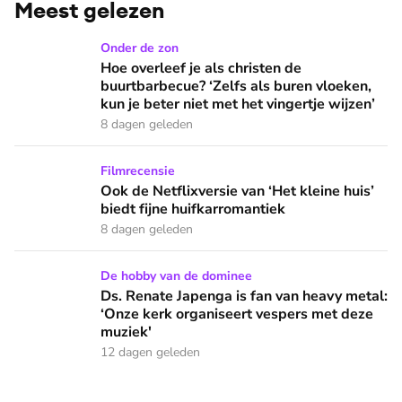
Meest gelezen
Hoe overleef je als christen de buurtbarbecue? ‘Zelfs als bur
Onder de zon
Hoe overleef je als christen de
buurtbarbecue? ‘Zelfs als buren vloeken,
kun je beter niet met het vingertje wijzen’
8 dagen geleden
Ook de Netflixversie van ‘Het kleine huis’ biedt fijne huifka
Filmrecensie
Ook de Netflixversie van ‘Het kleine huis’
biedt fijne huifkarromantiek
8 dagen geleden
Ds. Renate Japenga is fan van heavy metal: ‘Onze kerk orga
De hobby van de dominee
Ds. Renate Japenga is fan van heavy metal:
‘Onze kerk organiseert vespers met deze
muziek'
12 dagen geleden