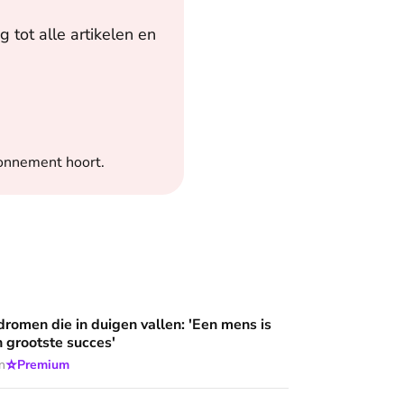
 tot alle artikelen en
bonnement hoort.
an'
duigen vallen: 'Een mens is meer dan zijn grootste succes'
dromen die in duigen vallen: 'Een mens is
n grootste succes'
⭐
n
Premium