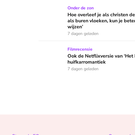
Hoe overleef je als christen de buurtbarbecue
Onder de zon
Hoe overleef je als christen d
als buren vloeken, kun je beter
wijzen’
7 dagen geleden
Ook de Netflixversie van ‘Het kleine huis’ bi
Filmrecensie
Ook de Netflixversie van ‘Het k
huifkarromantiek
7 dagen geleden