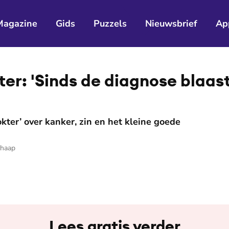
Magazine
Gids
Puzzels
Nieuwsbrief
Ap
er: 'Sinds de diagnose blaast
okter’ over kanker, zin en het kleine goede
chaap
Lees gratis verder