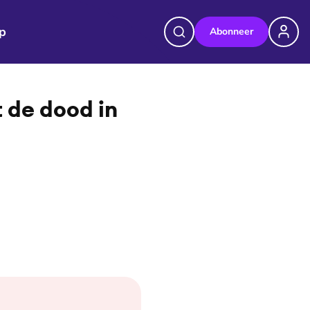
p
Abonneer
©
Jacqueline de Haas / EO
 de dood in