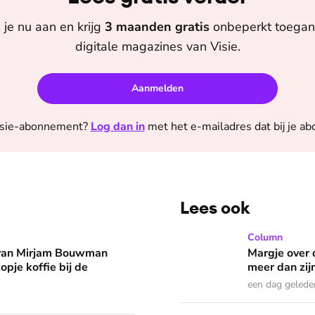
 je nu aan en krijg
3 maanden
gratis
onbeperkt toegang
digitale magazines van
Visie
.
Aanmelden
sie
-abonnement?
Log dan in
met het e-mailadres dat bij je a
Lees ook
man eruit? 'Begin de dag met een kopje koffie bij de stacarav
Margje over dromen die in 
Column
 van Mirjam Bouwman
Margje over 
opje koffie bij de
meer dan zij
een dag gelede