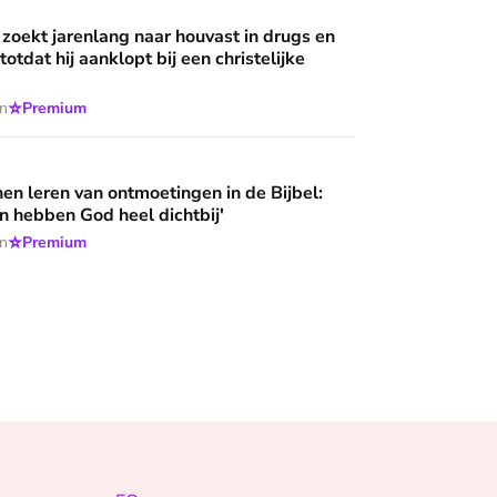
g naar houvast in drugs en criminaliteit, totdat hij aanklopt bij
 wijzen’
 zoekt jarenlang naar houvast in drugs en
 totdat hij aanklopt bij een christelijke
⭐
en
Premium
ntmoetingen in de Bijbel: 'Deze mensen hebben God heel dich
n leren van ontmoetingen in de Bijbel:
 hebben God heel dichtbij'
⭐
en
Premium