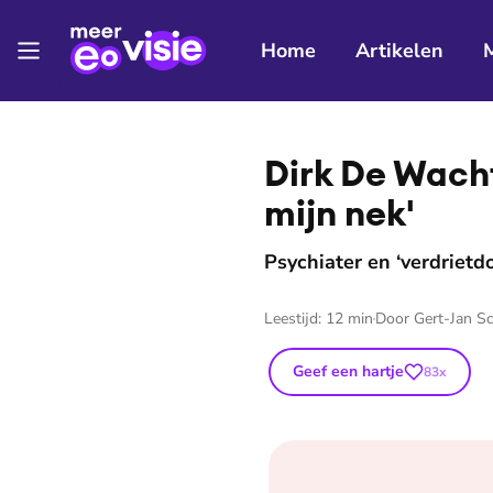
Home
Artikelen
⭐
Premium
Dirk De Wacht
mijn nek'
Psychiater en ‘verdrietd
Leestijd:
12
min
Door
Gert-Jan S
Geef een hartje
83
x