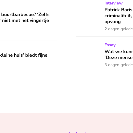
Patrick Baris zoekt jarenlan
Interview
? ‘Zelfs als buren vloeken, kun je beter niet met het vingertje
Patrick Baris
e buurtbarbecue? ‘Zelfs
criminaliteit,
 niet met het vingertje
opvang
2 dagen geled
Wat we kunnen leren van o
Essay
edt fijne huifkarromantiek
Wat we kunne
leine huis’ biedt fijne
'Deze mensen
3 dagen geled