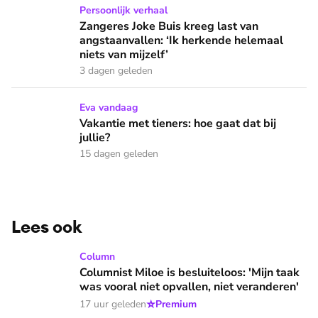
Zangeres Joke Buis kreeg last van angstaanvallen: ‘Ik herken
Persoonlijk verhaal
Zangeres Joke Buis kreeg last van
angstaanvallen: ‘Ik herkende helemaal
niets van mijzelf’
3 dagen geleden
Vakantie met tieners: hoe gaat dat bij jullie?
Eva vandaag
Vakantie met tieners: hoe gaat dat bij
jullie?
15 dagen geleden
Lees ook
Columnist Miloe is besluiteloos: 'Mijn taak was vooral niet 
Column
Columnist Miloe is besluiteloos: 'Mijn taak
was vooral niet opvallen, niet veranderen'
⭐
17 uur geleden
Premium