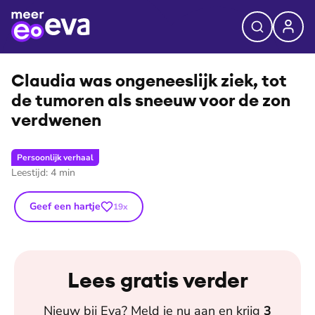
⭐
Premium
©
Nienke van Denderen
Claudia was ongeneeslijk ziek, tot
de tumoren als sneeuw voor de zon
verdwenen
Persoonlijk verhaal
Leestijd:
4
min
Geef een hartje
19
x
Lees gratis verder
Nieuw bij
Eva
? Meld je nu aan en krijg
3