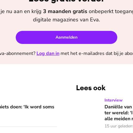
je nu aan en krijg
3 maanden
gratis
onbeperkt toegang 
digitale magazines van
Eva
.
Aanmelden
va
-abonnement?
Log dan in
met het e-mailadres dat bij je ab
Lees ook
 word soms gierend dol van mezelf’
Daniëlle van Grondelle we
Interview
niets doen: ‘Ik word soms
Daniëlle van
ter wereld: 
alle meiden n
15 uur geleden