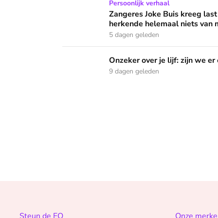
Zangeres Joke Buis kreeg last van angstaanva
Persoonlijk verhaal
Zangeres Joke Buis kreeg last
herkende helemaal niets van m
5 dagen geleden
Onzeker over je lijf: zijn we er ooit klaar mee
Onzeker over je lijf: zijn we er
9 dagen geleden
Steun de EO
Onze merke