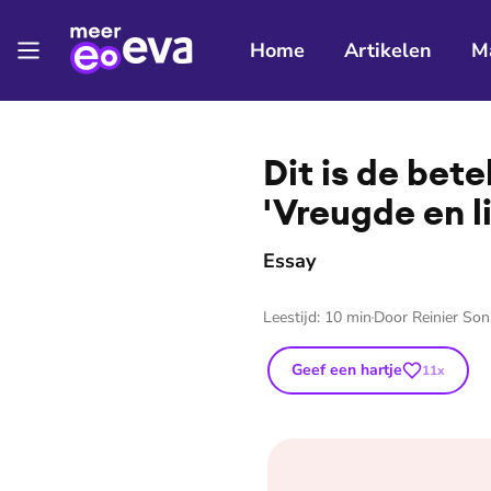
Home
Artikelen
M
⭐
Premium
Dit is de bet
'Vreugde en l
Essay
Leestijd:
10
min
Door
Reinier So
Geef een hartje
11
x