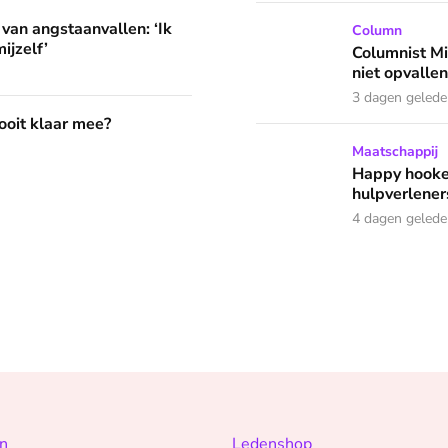
llen: ‘Ik herkende helemaal niets van mijzelf’
 van angstaanvallen: ‘Ik
Columnist Miloe is besluite
Column
ijzelf’
Columnist Mil
niet opvallen
3 dagen geled
?
 ooit klaar mee?
Happy hookers? Annemarie g
Maatschappij
Happy hooke
hulpverleners
4 dagen geled
n
Ledenshop