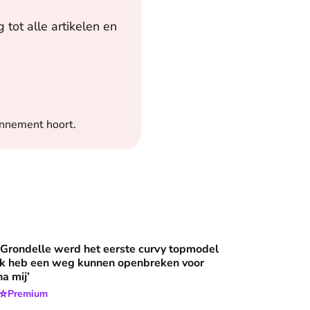
tot alle artikelen en
onnement hoort.
rd het eerste curvy topmodel ter wereld: ‘Ik heb een weg kun
 Grondelle werd het eerste curvy topmodel
‘Ik heb een weg kunnen openbreken voor
a mij’
⭐
Premium