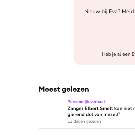
Nieuw bij
Eva
? Meld 
Heb je al een
E
Meest gelezen
Zanger Elbert Smelt kan niet niets doen: ‘Ik
Persoonlijk verhaal
Zanger Elbert Smelt kan niet 
gierend dol van mezelf’
12 dagen geleden