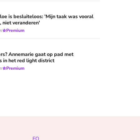
loos: 'Mijn taak was vooral niet opvallen, niet veranderen'
oe is besluiteloos: 'Mijn taak was vooral
, niet veranderen'
⭐
en
Premium
aat op pad met hulpverleners in het red light district
rs? Annemarie gaat op pad met
 in het red light district
⭐
en
Premium
EO