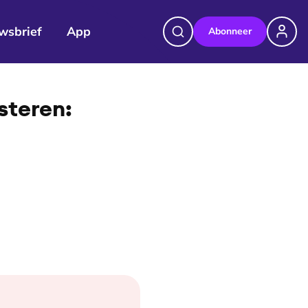
wsbrief
App
Abonneer
steren: