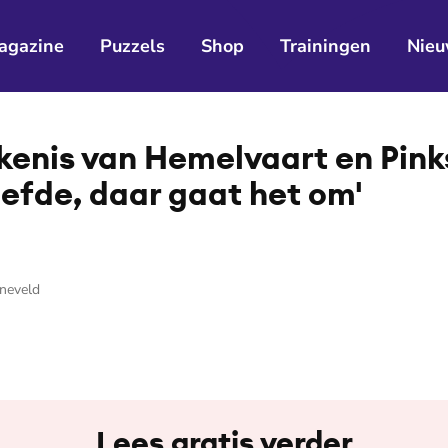
agazine
Puzzels
Shop
Trainingen
Nieu
ekenis van Hemelvaart en Pink
iefde, daar gaat het om'
nneveld
Lees gratis verder