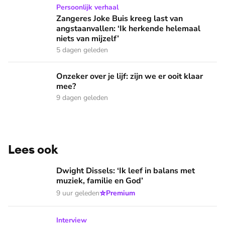
Zangeres Joke Buis kreeg last van angstaanvallen: ‘Ik herken
Persoonlijk verhaal
Zangeres Joke Buis kreeg last van
angstaanvallen: ‘Ik herkende helemaal
niets van mijzelf’
5 dagen geleden
Onzeker over je lijf: zijn we er ooit klaar mee?
Onzeker over je lijf: zijn we er ooit klaar
mee?
9 dagen geleden
Lees ook
Dwight Dissels: ‘Ik leef in balans met muziek, familie en God
Dwight Dissels: ‘Ik leef in balans met
muziek, familie en God’
⭐
9 uur geleden
Premium
Daniëlle van Grondelle werd het eerste curvy topmodel ter
Interview