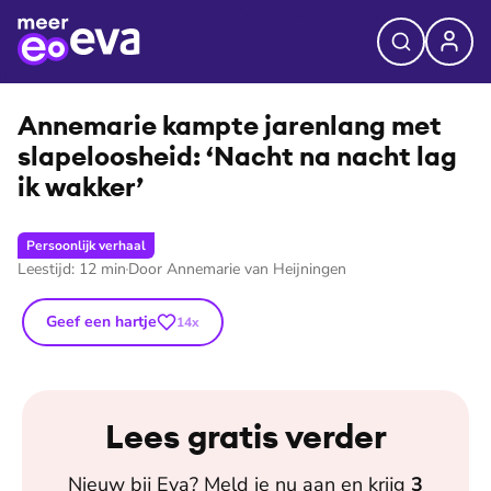
⭐
Premium
©
Unsplash
Annemarie kampte jarenlang met
sla­pe­loos­heid: ‘Nacht na nacht lag
ik wakker’
Persoonlijk verhaal
Leestijd:
12
min
Door
Annemarie van Heijningen
Geef een hartje
14
x
Lees gratis verder
Nieuw bij
Eva
? Meld je nu aan en krijg
3