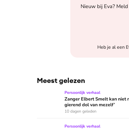
Nieuw bij
Eva
? Meld 
Heb je al een
E
Meest gelezen
Zanger Elbert Smelt kan niet niets doen: ‘Ik
Persoonlijk verhaal
Zanger Elbert Smelt kan niet 
gierend dol van mezelf’
10 dagen geleden
Zangeres Joke Buis kreeg last van angstaanva
Persoonlijk verhaal