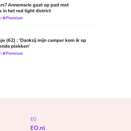
rs? Annemarie gaat op pad met
 in het red light district
⭐
en
Premium
ankzij mijn camper kom ik op adembenemende plekken’
sje (62) : ‘Dankzij mijn camper kom ik op
nde plekken’
⭐
en
Premium
EO
EO.nl