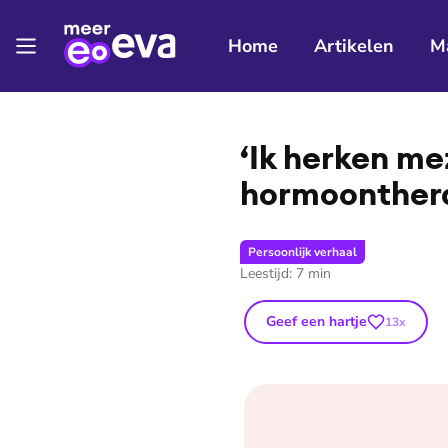
Home
Artikelen
M
⭐
Premium
‘Ik herken me
hor­moon­the­r
Persoonlijk verhaal
Leestijd:
7
min
Geef een hartje
13
x