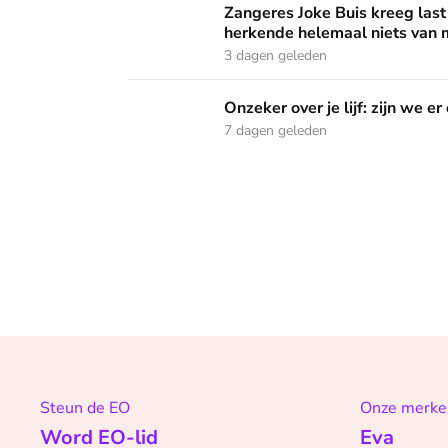
Zangeres Joke Buis kreeg last
herkende helemaal niets van m
3 dagen geleden
Onzeker over je lijf: zijn we er ooit klaar mee
Onzeker over je lijf: zijn we er
7 dagen geleden
Steun de EO
Onze merke
Word EO-lid
Eva