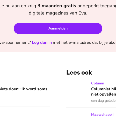
je nu aan en krijg
3 maanden
gratis
onbeperkt toegang 
digitale magazines van
Eva
.
Aanmelden
va
-abonnement?
Log dan in
met het e-mailadres dat bij je ab
Lees ook
 word soms gierend dol van mezelf’
Columnist Miloe is besluite
Column
niets doen: ‘Ik word soms
Columnist Mil
niet opvallen
een dag gelede
llen: ‘Ik herkende helemaal niets van mijzelf’
Happy hookers? Annemarie g
Maatschappij