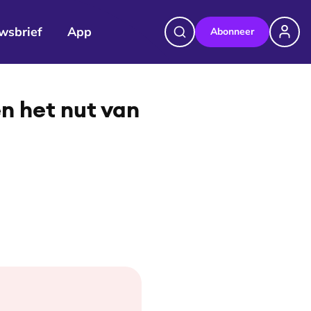
wsbrief
App
Abonneer
en het nut van