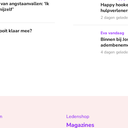
 van angstaanvallen: ‘Ik
Happy hooke
ijzelf’
hulpverleners
2 dagen geled
?
 ooit klaar mee?
Binnen bij Josje (62) : ‘D
Eva vandaag
Binnen bij Jo
adembeneme
4 dagen geled
n
Ledenshop
Magazines