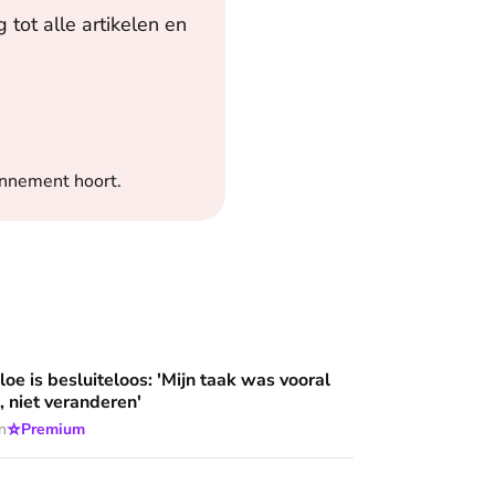
tot alle artikelen en
onnement hoort.
loos: 'Mijn taak was vooral niet opvallen, niet veranderen'
oe is besluiteloos: 'Mijn taak was vooral
, niet veranderen'
⭐
n
Premium
aat op pad met hulpverleners in het red light district