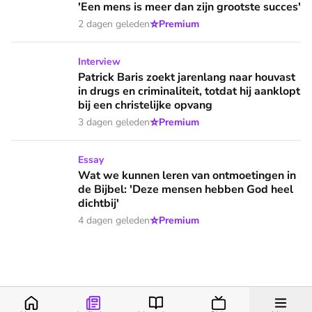
'Een mens is meer dan zijn grootste succes'
⭐
2 dagen geleden
Premium
Patrick Baris zoekt jarenlang naar houvast in drugs en criminal
Interview
Patrick Baris zoekt jarenlang naar houvast
in drugs en criminaliteit, totdat hij aanklopt
bij een christelijke opvang
⭐
3 dagen geleden
Premium
Wat we kunnen leren van ontmoetingen in de Bijbel: 'Deze 
Essay
Wat we kunnen leren van ontmoetingen in
de Bijbel: 'Deze mensen hebben God heel
dichtbij'
⭐
4 dagen geleden
Premium