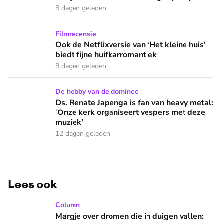
8 dagen geleden
Ook de Netflixversie van ‘Het kleine huis’ biedt fijne huifka
Filmrecensie
Ook de Netflixversie van ‘Het kleine huis’
biedt fijne huifkarromantiek
8 dagen geleden
Ds. Renate Japenga is fan van heavy metal: ‘Onze kerk orga
De hobby van de dominee
Ds. Renate Japenga is fan van heavy metal:
‘Onze kerk organiseert vespers met deze
muziek'
12 dagen geleden
Lees ook
Margje over dromen die in duigen vallen: 'Een mens is meer 
Column
Margje over dromen die in duigen vallen: