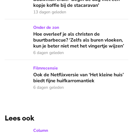
kopje koffie bij de stacaravan'
13 dagen geleden
Hoe overleef je als christen de buurtbarbecue? ‘Zelfs als bur
Onder de zon
Hoe overleef je als christen de
buurtbarbecue? ‘Zelfs als buren vloeken,
kun je beter niet met het vingertje wijzen’
6 dagen geleden
Ook de Netflixversie van ‘Het kleine huis’ biedt fijne huifka
Filmrecensie
Ook de Netflixversie van ‘Het kleine huis’
biedt fijne huifkarromantiek
6 dagen geleden
Lees ook
Margje over dromen die in duigen vallen: 'Een mens is meer 
Column