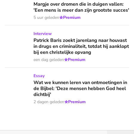
Margje over dromen die in duigen vallen:
'Een mens is meer dan zijn grootste succes'
⭐
5 uur geleden
Premium
Patrick Baris zoekt jarenlang naar houvast in drugs en criminal
Interview
Patrick Baris zoekt jarenlang naar houvast
in drugs en criminaliteit, totdat hij aanklopt
bij een christelijke opvang
⭐
een dag geleden
Premium
Wat we kunnen leren van ontmoetingen in de Bijbel: 'Deze 
Essay
Wat we kunnen leren van ontmoetingen in
de Bijbel: 'Deze mensen hebben God heel
dichtbij'
⭐
2 dagen geleden
Premium