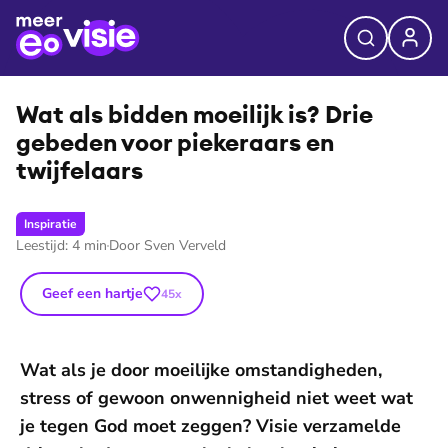
©
Unsplash
Wat als bidden moeilijk is? Drie
gebeden voor piekeraars en
twijfelaars
Inspiratie
Leestijd:
4
min
Door
Sven Verveld
Geef een hartje
45
x
Wat als je door moeilijke omstandigheden,
stress of gewoon onwennigheid niet weet wat
je tegen God moet zeggen? Visie verzamelde