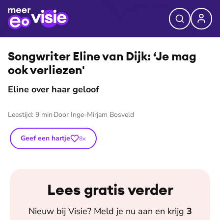
⭐
Premium
©
Eljee Bergwerff
Songwriter Eline van Dijk: ‘Je mag
ook verliezen'
Eline over haar geloof
Leestijd:
9
min
Door
Inge-Mirjam Bosveld
Geef een hartje
8
x
Lees gratis verder
Nieuw bij
Visie
? Meld je nu aan en krijg
3