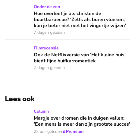
Hoe overleef je als christen de buurtbarbecue? ‘Zelfs als bur
Onder de zon
Hoe overleef je als christen de
buurtbarbecue? ‘Zelfs als buren vloeken,
kun je beter niet met het vingertje wijzen’
7 dagen geleden
Ook de Netflixversie van ‘Het kleine huis’ biedt fijne huifka
Filmrecensie
Ook de Netflixversie van ‘Het kleine huis’
biedt fijne huifkarromantiek
7 dagen geleden
Lees ook
Margje over dromen die in duigen vallen: 'Een mens is meer 
Column
Margje over dromen die in duigen vallen:
'Een mens is meer dan zijn grootste succes'
⭐
22 uur geleden
Premium