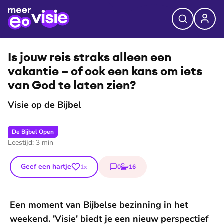
Is jouw reis straks alleen een
vakantie – of ook een kans om iets
van God te laten zien?
Visie op de Bijbel
De Bijbel Open
Leestijd:
3
min
Geef een hartje
0
16
1
x
reacties
stemmen
Een moment van Bijbelse bezinning in het
weekend. 'Visie' biedt je een nieuw perspectief