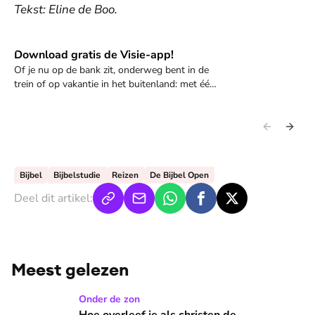
Tekst: Eline de Boo.
Download gratis de Visie-app!
Download de app
Of je nu op de bank zit, onderweg bent in de
trein of op vakantie in het buitenland: met één
tik op je scherm duik je in hoopvolle verhalen,
inspirerende interviews en alle digitale edities
van Visie
Bijbel
Bijbelstudie
Reizen
De Bijbel Open
Deel dit artikel:
Meest gelezen
Hoe overleef je als christen de buurtbarbecue? ‘Zelfs als bur
Onder de zon