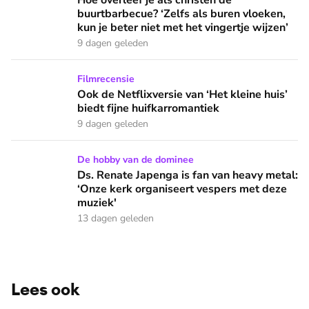
Hoe overleef je als christen de
buurtbarbecue? ‘Zelfs als buren vloeken,
kun je beter niet met het vingertje wijzen’
9 dagen geleden
Ook de Netflixversie van ‘Het kleine huis’ biedt fijne huifka
Filmrecensie
Ook de Netflixversie van ‘Het kleine huis’
biedt fijne huifkarromantiek
9 dagen geleden
Ds. Renate Japenga is fan van heavy metal: ‘Onze kerk orga
De hobby van de dominee
Ds. Renate Japenga is fan van heavy metal:
‘Onze kerk organiseert vespers met deze
muziek'
13 dagen geleden
Lees ook