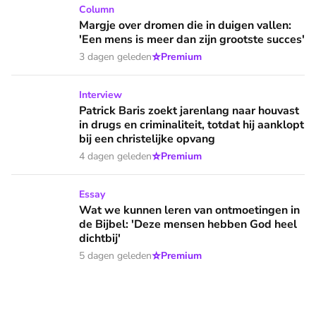
Margje over dromen die in duigen vallen: 'Een mens is meer 
Column
Margje over dromen die in duigen vallen:
'Een mens is meer dan zijn grootste succes'
⭐
3 dagen geleden
Premium
Patrick Baris zoekt jarenlang naar houvast in drugs en criminal
Interview
Patrick Baris zoekt jarenlang naar houvast
in drugs en criminaliteit, totdat hij aanklopt
bij een christelijke opvang
⭐
4 dagen geleden
Premium
Wat we kunnen leren van ontmoetingen in de Bijbel: 'Deze 
Essay
Wat we kunnen leren van ontmoetingen in
de Bijbel: 'Deze mensen hebben God heel
dichtbij'
⭐
5 dagen geleden
Premium