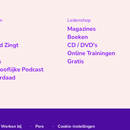
n
Ledenshop
Magazines
Boeken
d Zingt
CD / DVD's
Online Trainingen
s
Gratis
ooflijke Podcast
rdaad
Werken bij
Pers
Cookie-instellingen