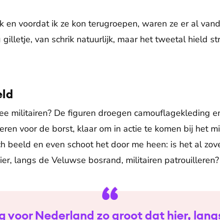
en voordat ik ze kon terugroepen, waren ze er al vand
 gilletje, van schrik natuurlijk, maar het tweetal hield 
eld
ee militairen? De figuren droegen camouflagekleding 
ren voor de borst, klaar om in actie te komen bij het m
h beeld en even schoot het door me heen: is het al zove
er, langs de Veluwse bosrand, militairen patrouilleren?
ng voor Nederland zo groot dat hier, lan