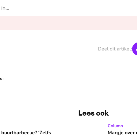
Deel dit artikel:
ur
Lees ook
? ‘Zelfs als buren vloeken, kun je beter niet met het vingertje
Margje over dromen die in 
Column
e buurtbarbecue? ‘Zelfs
Margje over 