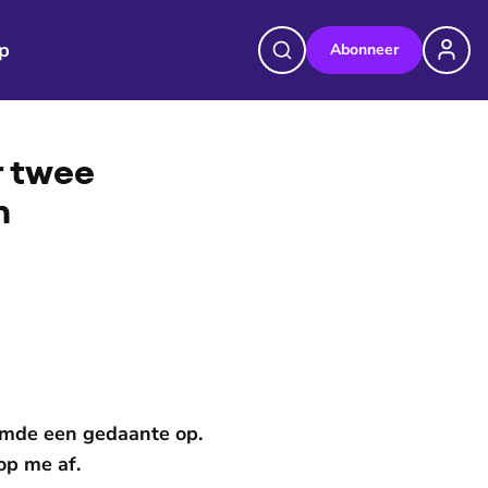
p
Abonneer
©
EO
er twee
n
oemde een gedaante op.
op me af.