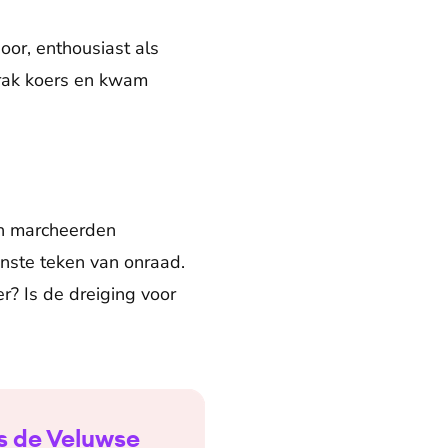
oor, enthousiast als
strak koers en kwam
en marcheerden
inste teken van onraad.
r? Is de dreiging voor
gs de Veluwse