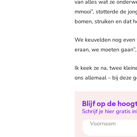
van alles wat ze onder
mmooi”, stotterde de jong
bomen, struiken en dat h
We keuvelden nog even ve
eraan, we moeten gaan”,
Ik keek ze na, twee klein
ons allemaal – bij deze 
Blijf op de hoog
Schrijf je hier gratis in
Voornaam
E-mailadres