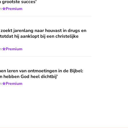
n grootste succes'
⭐
en
Premium
g naar houvast in drugs en criminaliteit, totdat hij aanklopt bij
 zoekt jarenlang naar houvast in drugs en
 totdat hij aanklopt bij een christelijke
⭐
en
Premium
ntmoetingen in de Bijbel: 'Deze mensen hebben God heel dich
n leren van ontmoetingen in de Bijbel:
 hebben God heel dichtbij'
⭐
en
Premium