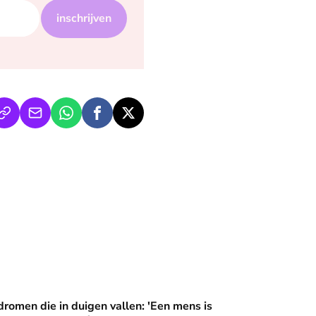
inschrijven
 wijzen’
duigen vallen: 'Een mens is meer dan zijn grootste succes'
dromen die in duigen vallen: 'Een mens is