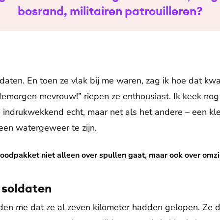
bosrand, militairen patrouilleren?
daten. En toen ze vlak bij me waren, zag ik hoe dat kw
edemorgen mevrouw!” riepen ze enthousiast. Ik keek no
 indrukwekkend echt, maar net als het andere – een kle
een watergeweer te zijn.
alleen over spullen gaat, maar ook over omzien naar je naas
odpakket niet alleen over spullen gaat, maar ook over omzi
 soldaten
den me dat ze al zeven kilometer hadden gelopen. Ze 