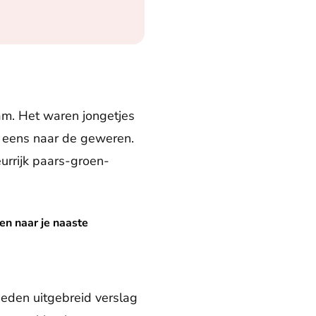
am. Het waren jongetjes
g eens naar de geweren.
urrijk paars-groen-
te
en naar je naaste
deden uitgebreid verslag