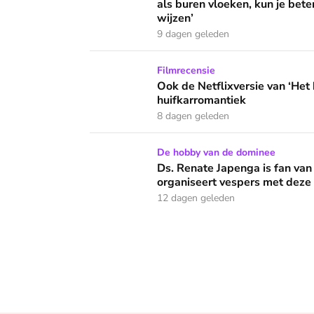
als buren vloeken, kun je beter
wijzen’
9 dagen geleden
Ook de Netflixversie van ‘Het kleine huis’ bi
Filmrecensie
Ook de Netflixversie van ‘Het k
huifkarromantiek
8 dagen geleden
Ds. Renate Japenga is fan van heavy metal: 
De hobby van de dominee
Ds. Renate Japenga is fan van
organiseert vespers met deze
12 dagen geleden