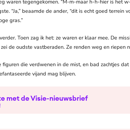
weg waren tegengekomen. “M-m-maar h-h-hier is het 
ste. “Ja,” beaamde de ander, “dit is echt goed terrein v
oge gras.”
rder. Toen zag ik het: ze waren er klaar mee. De missi
 zei de oudste vastberaden. Ze renden weg en riepen 
e figuren die verdwenen in de mist, en bad zachtjes dat
gefantaseerde vijand mag blijven.
te met de Visie-nieuwsbrief
!