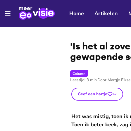
Home
Artikelen
'Is het al zov
gewapende so
Column
Leestijd:
3
min
Door
Margje Fikse
Geef een hartje
4
x
Het was mistig, toen ik
Toen ik beter keek, zag 