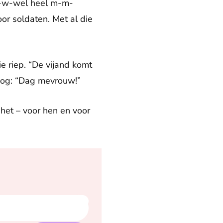
w-w-wel heel m-m-
oor soldaten. Met al die
e riep. “De vijand komt
nog: “Dag mevrouw!”
 het – voor hen en voor