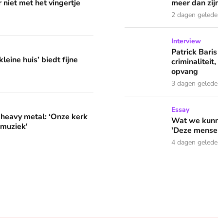
 niet met het vingertje
meer dan zij
2 dagen geled
Patrick Baris zoekt jarenlan
Interview
edt fijne huifkarromantiek
Patrick Baris
leine huis’ biedt fijne
criminaliteit,
opvang
3 dagen geled
‘Onze kerk organiseert vespers met deze muziek'
Wat we kunnen leren van o
Essay
 heavy metal: ‘Onze kerk
Wat we kunne
 muziek'
'Deze mensen
4 dagen geled