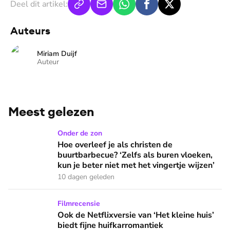
Deel dit artikel:
Auteurs
Miriam Duijf
Auteur
Meest gelezen
Hoe overleef je als christen de buurtbarbecue? ‘Zelfs als bur
Onder de zon
Hoe overleef je als christen de
buurtbarbecue? ‘Zelfs als buren vloeken,
kun je beter niet met het vingertje wijzen’
10 dagen geleden
Ook de Netflixversie van ‘Het kleine huis’ biedt fijne huifka
Filmrecensie
Ook de Netflixversie van ‘Het kleine huis’
biedt fijne huifkarromantiek