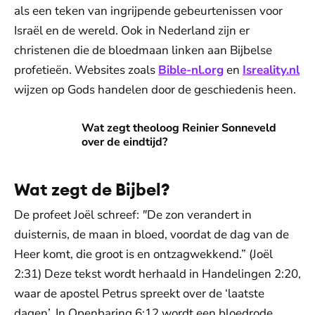
als een teken van ingrijpende gebeurtenissen voor
Israël en de wereld. Ook in Nederland zijn er
christenen die de bloedmaan linken aan Bijbelse
profetieën. Websites zoals
Bible-nl.org
en
Isreality.nl
wijzen op Gods handelen door de geschiedenis heen.
Wat zegt theoloog Reinier Sonneveld over de eindtijd?
Wat zegt theoloog Reinier Sonneveld
over de eindtijd?
Wat zegt de Bijbel?
De profeet Joël schreef:
"
De zon verandert in
duisternis, de maan in bloed, voordat de dag van de
Heer komt, die groot is en ontzagwekkend.” (Joël
2:31) Deze tekst wordt herhaald in Handelingen 2:20,
waar de apostel Petrus spreekt over de ‘laatste
dagen’. In Openbaring 6:12 wordt een bloedrode