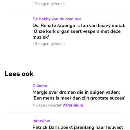
10 dagen geleden
Ds. Renate Japenga is fan van heavy metal: ‘Onze kerk orga
De hobby van de dominee
Ds. Renate Japenga is fan van heavy metal:
‘Onze kerk organiseert vespers met deze
muziek'
14 dagen geleden
Lees ook
Margje over dromen die in duigen vallen: 'Een mens is meer 
Column
Margje over dromen die in duigen vallen:
'Een mens is meer dan zijn grootste succes'
⭐
4 dagen geleden
Premium
Patrick Baris zoekt jarenlang naar houvast in drugs en criminal
Interview
Patrick Baris zoekt jarenlang naar houvast