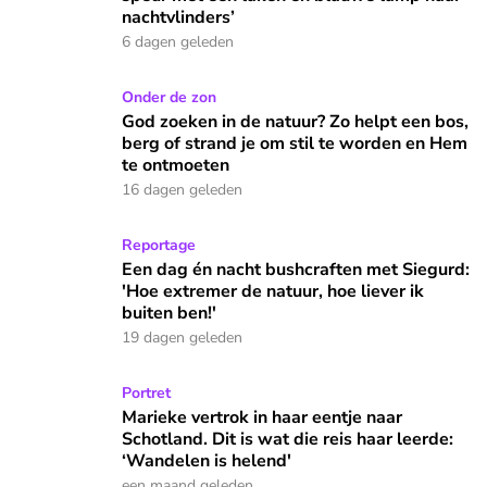
nachtvlinders’
6 dagen geleden
God zoeken in de natuur? Zo helpt een bos, berg of strand 
Onder de zon
God zoeken in de natuur? Zo helpt een bos,
berg of strand je om stil te worden en Hem
te ontmoeten
16 dagen geleden
Een dag én nacht bushcraften met Siegurd: 'Hoe extremer de 
Reportage
Een dag én nacht bushcraften met Siegurd:
'Hoe extremer de natuur, hoe liever ik
buiten ben!'
19 dagen geleden
Marieke vertrok in haar eentje naar Schotland. Dit is wat die
Portret
Marieke vertrok in haar eentje naar
Schotland. Dit is wat die reis haar leerde:
‘Wandelen is helend'
een maand geleden