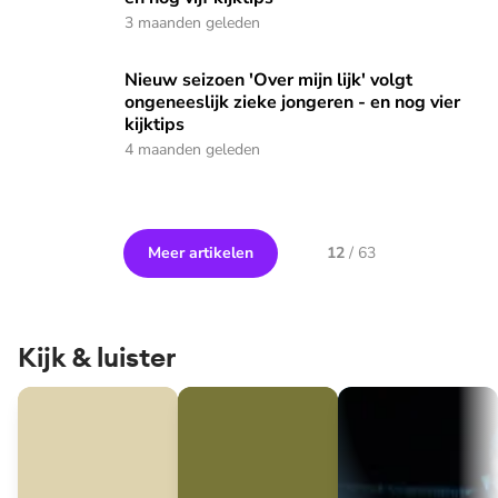
3 maanden geleden
Nieuw seizoen 'Over mijn lijk' volgt ongeneeslijk zieke jonger
Nieuw seizoen 'Over mijn lijk' volgt
ongeneeslijk zieke jongeren - en nog vier
kijktips
4 maanden geleden
Meer artikelen
12
/
63
Kijk & luister
Nieuw Nederland
Wildernis onder water
De nacht van '53