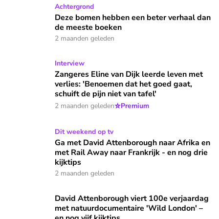
Deze bomen hebben een beter verhaal dan de meeste boek
Achtergrond
Deze bomen hebben een beter verhaal dan
de meeste boeken
2 maanden geleden
Zangeres Eline van Dijk leerde leven met verlies: 'Benoemen d
Interview
Zangeres Eline van Dijk leerde leven met
verlies: 'Benoemen dat het goed gaat,
schuift de pijn niet van tafel'
⭐
2 maanden geleden
Premium
Ga met David Attenborough naar Afrika en met Rail Away naar
Dit weekend op tv
Ga met David Attenborough naar Afrika en
met Rail Away naar Frankrijk - en nog drie
kijktips
2 maanden geleden
David Attenborough viert 100e verjaardag met natuurdocumen
David Attenborough viert 100e verjaardag
met natuurdocumentaire 'Wild London' –
en nog vijf kijktips