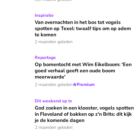
Van overnachten in het bos tot vogels spotten op Texel: tw
Inspiratie
Van overnachten in het bos tot vogels
spotten op Texel: twaalf tips om op adem
te komen
2 maanden geleden
Op bomentocht met Wim Eikelboom: 'Een goed verhaal ge
Reportage
Op bomentocht met Wim Eikelboom: 'Een
goed verhaal geeft een oude boom
meerwaarde'
⭐
2 maanden geleden
Premium
God zoeken in een klooster, vogels spotten in Flevoland of b
Dit weekend op tv
God zoeken in een klooster, vogels spotten
in Flevoland of bakken op z'n Brits: dit kijk
je de komende dagen
2 maanden geleden