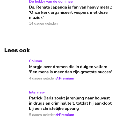
Ds. Renate Japenga is fan van heavy metal: ‘Onze kerk orga
De hobby van de dominee
Ds. Renate Japenga is fan van heavy metal:
‘Onze kerk organiseert vespers met deze
muziek'
14 dagen geleden
Lees ook
Margje over dromen die in duigen vallen: 'Een mens is meer 
Column
Margje over dromen die in duigen vallen:
'Een mens is meer dan zijn grootste succes'
⭐
4 dagen geleden
Premium
Patrick Baris zoekt jarenlang naar houvast in drugs en criminal
Interview
Patrick Baris zoekt jarenlang naar houvast
in drugs en criminaliteit, totdat hij aanklopt
bij een christelijke opvang
⭐
5 dagen geleden
Premium