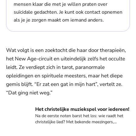
mensen klaar die met je willen praten over
suïcidale gedachten. Je kunt ook contact opnemen
als je je zorgen maakt om iemand anders.
Wat volgt is een zoektocht die haar door therapieën,
het New Age-circuit en uiteindelijk zelfs het occulte
leidt. Ze verdiept zich in tarot, paranormale
opleidingen en spirituele meesters, maar het diepe
gemis blijft. “Er zat een gat in mijn hart”, vertelt ze.
“Dat ging niet weg.”
Meer informatie
Het christelijke muziekspel voor iedereen!
Na de eerste noten barst het los: wie raadt het
christelijke lied? Met bekende meezingers,
vertrouwde klassiekers en kinderliedjes: een spel
vol herkenning en plezier. Hoeveel nummers weet