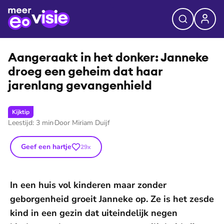
©
EO
Aangeraakt in het donker: Janneke
droeg een geheim dat haar
jarenlang ge­van­gen­hield
Kijktip
Leestijd:
3
min
Door
Miriam Duijf
Geef een hartje
29
x
In een huis vol kinderen maar zonder
geborgenheid groeit Janneke op. Ze is het zesde
kind in een gezin dat uiteindelijk negen