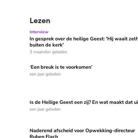
Lezen
In gesprek over de heilige Geest: 'Hij waait zelfs
Interview
In gesprek over de heilige Geest: 'Hij waait zelf
buiten de kerk'
3 maanden geleden
‘Een breuk is te voorkomen’
‘Een breuk is te voorkomen’
⭐
Premium
een jaar geleden
Is de Heilige Geest een zij? En wat maakt dat ui
Is de Heilige Geest een zij? En wat maakt dat uit?
⭐
Premium
een jaar geleden
Naderend afscheid voor Opwekking-directeur
Naderend afscheid voor Opwekking-directeur Ru
Ruben Flach