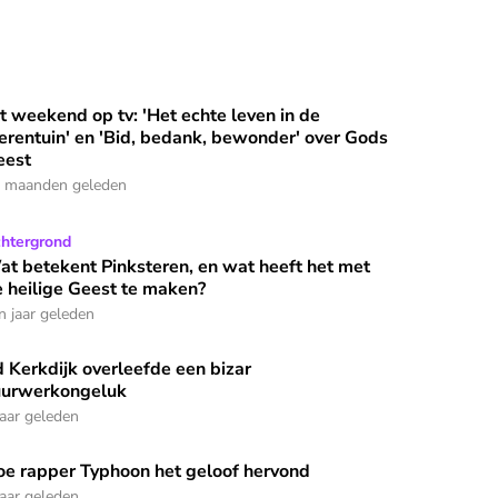
t weekend op tv: 'Het echte leven in de
even vragen en heldere antwoorden
t weekend op tv: 'Het echte leven in de dierentuin' en 'Bid, 
⭐
Premium
erentuin' en 'Bid, bedank, bewonder' over Gods
eest
 maanden geleden
g dat de Geest ons in beweging wil zetten?'
t betekent Pinksteren, en wat heeft het met de heilige Gees
htergrond
t betekent Pinksteren, en wat heeft het met
 heilige Geest te maken?
n jaar geleden
 Kerkdijk overleefde een bizar
 Kerkdijk overleefde een bizar vuurwerkongeluk
uurwerkongeluk
jaar geleden
e rapper Typhoon het geloof hervond
 door je eigen innerlijke stem'
e rapper Typhoon het geloof hervond
jaar geleden