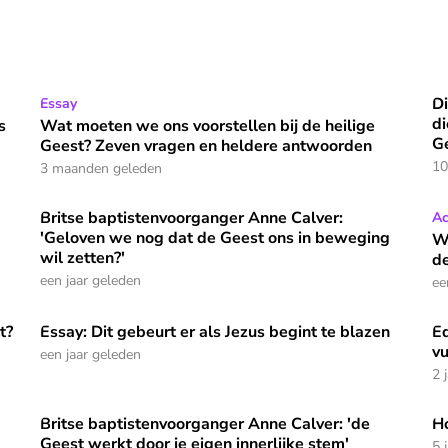
Di
 buiten de kerk'
Wat moeten we ons voorstellen bij de heilige Geest? Z
Essay
Di
⭐
Premium
di
s
Wat moeten we ons voorstellen bij de heilige
G
Geest? Zeven vragen en heldere antwoorden
10
3 maanden geleden
Britse baptistenvoorganger Anne Calver:
Britse baptistenvoorganger Anne Calver: 'Geloven we no
Wa
Ac
'Geloven we nog dat de Geest ons in beweging
Wa
wil zetten?'
de
een jaar geleden
ee
t?
Essay: Dit gebeurt er als Jezus begint te blazen
Ed
Essay: Dit gebeurt er als Jezus begint te blazen
Ed
v
een jaar geleden
2 
Britse baptistenvoorganger Anne Calver: 'de
Ho
ben Flach
Britse baptistenvoorganger Anne Calver: 'de Geest werkt
Ho
Geest werkt door je eigen innerlijke stem'
5 