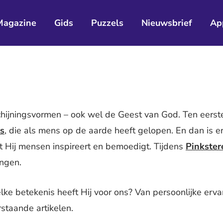
Magazine
Gids
Puzzels
Nieuwsbrief
Ap
chijningsvormen – ook wel de Geest van God. Ten eerst
us
, die als mens op de aarde heeft gelopen. En dan is er
t Hij mensen inspireert en bemoedigt. Tijdens
Pinkster
angen.
lke betekenis heeft Hij voor ons? Van persoonlijke ervar
rstaande artikelen.