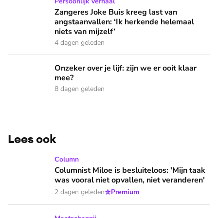
Zangeres Joke Buis kreeg last van angstaanvallen: ‘Ik herken
Persoonlijk verhaal
Zangeres Joke Buis kreeg last van
angstaanvallen: ‘Ik herkende helemaal
niets van mijzelf’
4 dagen geleden
Onzeker over je lijf: zijn we er ooit klaar mee?
Onzeker over je lijf: zijn we er ooit klaar
mee?
8 dagen geleden
Lees ook
Columnist Miloe is besluiteloos: 'Mijn taak was vooral niet 
Column
Columnist Miloe is besluiteloos: 'Mijn taak
was vooral niet opvallen, niet veranderen'
⭐
2 dagen geleden
Premium