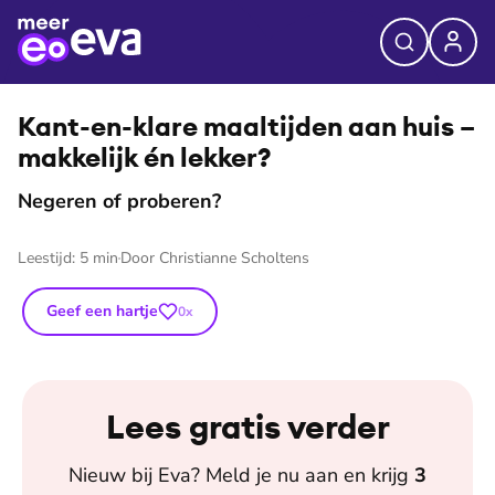
⭐
Premium
©
Shutterstock
Kant-en-klare maaltijden aan huis –
makkelijk én lekker?
Negeren of proberen?
Leestijd:
5
min
Door
Christianne Scholtens
Geef een hartje
0
x
Lees gratis verder
Nieuw bij
Eva
? Meld je nu aan en krijg
3