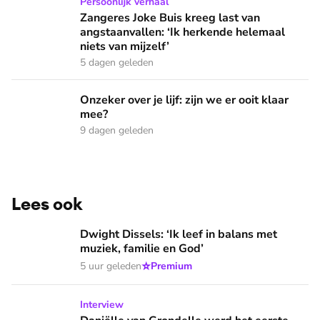
Zangeres Joke Buis kreeg last van angstaanvallen: ‘Ik herken
Persoonlijk verhaal
Zangeres Joke Buis kreeg last van
angstaanvallen: ‘Ik herkende helemaal
niets van mijzelf’
5 dagen geleden
Onzeker over je lijf: zijn we er ooit klaar mee?
Onzeker over je lijf: zijn we er ooit klaar
mee?
9 dagen geleden
Lees ook
Dwight Dissels: ‘Ik leef in balans met muziek, familie en God
Dwight Dissels: ‘Ik leef in balans met
muziek, familie en God’
⭐
5 uur geleden
Premium
Daniëlle van Grondelle werd het eerste curvy topmodel ter
Interview