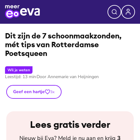
⭐
Premium
©
Shutterstock
Dit zijn de 7 schoon­maak­zon­den,
mét tips van Rotterdamse
Poetsqueen
Wil je weten
Leestijd:
13
min
Door
Annemarie van Heijningen
Geef een hartje
3
x
Lees gratis verder
Nieuw bij
Eva
? Meld je nu aan en krijg
3