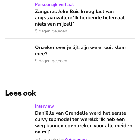
Zangeres Joke Buis kreeg last van angstaanvallen: ‘Ik herken
Persoonlijk verhaal
Zangeres Joke Buis kreeg last van
angstaanvallen: ‘Ik herkende helemaal
niets van mijzelf’
5 dagen geleden
Onzeker over je lijf: zijn we er ooit klaar mee?
Onzeker over je lijf: zijn we er ooit klaar
mee?
9 dagen geleden
Lees ook
Daniëlle van Grondelle werd het eerste curvy topmodel ter
Interview
Daniëlle van Grondelle werd het eerste
curvy topmodel ter wereld: ‘Ik heb een
weg kunnen openbreken voor alle meiden
na mij’
⭐
20 uur geleden
Premium