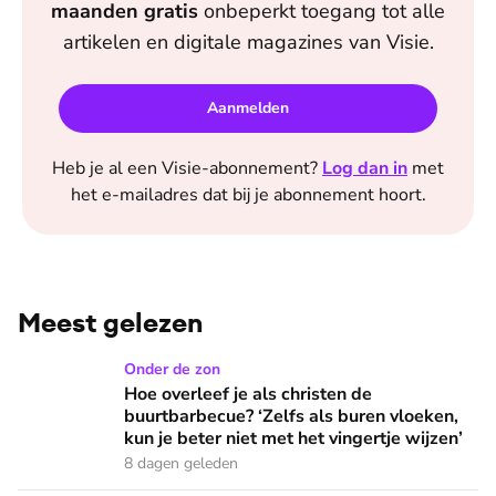
maanden
gratis
onbeperkt toegang tot alle
artikelen en digitale magazines van
Visie
.
Aanmelden
Heb je al een
Visie
-abonnement?
Log dan in
met
het e-mailadres dat bij je abonnement hoort.
Meest gelezen
Hoe overleef je als christen de buurtbarbecue? ‘Zelfs als bur
Onder de zon
Hoe overleef je als christen de
buurtbarbecue? ‘Zelfs als buren vloeken,
kun je beter niet met het vingertje wijzen’
8 dagen geleden