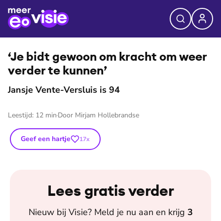
⭐
Premium
©
Fotograaf: Nathalie van der Straten
‘Je bidt gewoon om kracht om weer
verder te kunnen’
Jansje Vente-Versluis is 94
Leestijd:
12
min
Door
Mirjam Hollebrandse
Geef een hartje
17
x
Lees gratis verder
Nieuw bij
Visie
? Meld je nu aan en krijg
3