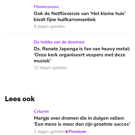
Ook de Netflixversie van ‘Het kleine huis’ biedt fijne huifka
Filmrecensie
Ook de Netflixversie van ‘Het kleine huis’
biedt fijne huifkarromantiek
8 dagen geleden
Ds. Renate Japenga is fan van heavy metal: ‘Onze kerk orga
De hobby van de dominee
Ds. Renate Japenga is fan van heavy metal:
‘Onze kerk organiseert vespers met deze
muziek'
12 dagen geleden
Lees ook
Margje over dromen die in duigen vallen: 'Een mens is meer 
Column
Margje over dromen die in duigen vallen:
'Een mens is meer dan zijn grootste succes'
⭐
2 dagen geleden
Premium