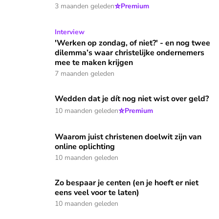
⭐
3 maanden geleden
Premium
'Werken op zondag, of niet?' - en nog twee dilemma’s waar
Interview
'Werken op zondag, of niet?' - en nog twee
dilemma’s waar christelijke ondernemers
mee te maken krijgen
7 maanden geleden
Wedden dat je dít nog niet wist over geld?
Wedden dat je dít nog niet wist over geld?
⭐
10 maanden geleden
Premium
Waarom juist christenen doelwit zijn van online oplichting
Waarom juist christenen doelwit zijn van
online oplichting
10 maanden geleden
Zo bespaar je centen (en je hoeft er niet eens veel voor te l
Zo bespaar je centen (en je hoeft er niet
eens veel voor te laten)
10 maanden geleden