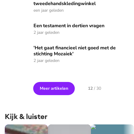
tweedehandskledingwinkel
een jaar geleden
Een testament in dertien vragen
Een testament in dertien vragen
2 jaar geleden
'Het gaat financieel niet goed met de stichting Mozaiek'
'Het gaat financieel niet goed met de
stichting Mozaiek'
2 jaar geleden
Meer artikelen
12
/
30
Kijk & luister
Portemonnee Praat
Dit is Geld of je leven
Waar doen ze het v