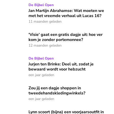
Jan Martijn Abrahamse: Wat moeten we met het vreemde ve
De Bijbel Open
Jan Martijn Abrahamse: Wat moeten we
met het vreemde verhaal uit Lucas 16?
11 maanden geleden
'Visie' gaat een gratis dagje uit: hoe ver kom je zonder por
'Visie' gaat een gratis dagje uit: hoe ver
kom je zonder portemonnee?
12 maanden geleden
Jurjen ten Brinke: Deel uit, zodat je bewaard wordt voor heb
De Bijbel Open
Jurjen ten Brinke: Deel uit, zodat je
bewaard wordt voor hebzucht
een jaar geleden
Zou jij een dagje shoppen in tweedehandskledingwinkels?
Zou jij een dagje shoppen in
tweedehandskledingwinkels?
een jaar geleden
Lynn scoort (bijna) een voorjaarsoutfit in tweedehandskledi
Lynn scoort (bijna) een voorjaarsoutfit in