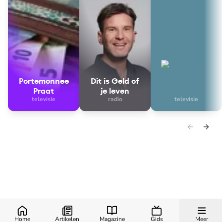
Portemonnee
Dit is Geld of
Praat
je leven
televisie
radio
televisie
Waar doe
Home
Artikelen
Magazine
Gids
Meer