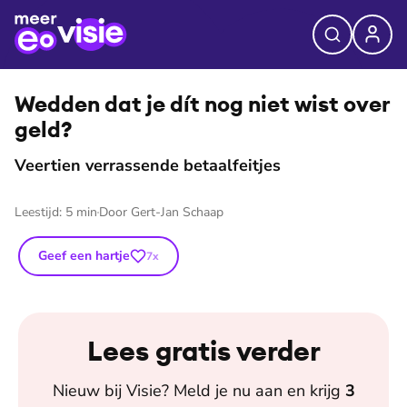
⭐
Premium
©
Wijtze Valkema
Wedden dat je dít nog niet wist over
geld?
Veertien verrassende betaalfeitjes
Leestijd:
5
min
Door
Gert-Jan Schaap
Geef een hartje
7
x
Lees gratis verder
Nieuw bij
Visie
? Meld je nu aan en krijg
3