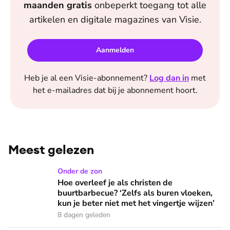
maanden
gratis
onbeperkt toegang tot alle
artikelen en digitale magazines van
Visie
.
Aanmelden
Heb je al een
Visie
-abonnement?
Log dan in
met
het e-mailadres dat bij je abonnement hoort.
Meest gelezen
Hoe overleef je als christen de buurtbarbecue? ‘Zelfs als bur
Onder de zon
Hoe overleef je als christen de
buurtbarbecue? ‘Zelfs als buren vloeken,
kun je beter niet met het vingertje wijzen’
8 dagen geleden