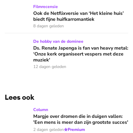
Ook de Netflixversie van ‘Het kleine huis’ biedt fijne huifka
Filmrecensie
Ook de Netflixversie van ‘Het kleine huis’
biedt fijne huifkarromantiek
8 dagen geleden
Ds. Renate Japenga is fan van heavy metal: ‘Onze kerk orga
De hobby van de dominee
Ds. Renate Japenga is fan van heavy metal:
‘Onze kerk organiseert vespers met deze
muziek'
12 dagen geleden
Lees ook
Margje over dromen die in duigen vallen: 'Een mens is meer 
Column
Margje over dromen die in duigen vallen:
'Een mens is meer dan zijn grootste succes'
⭐
2 dagen geleden
Premium