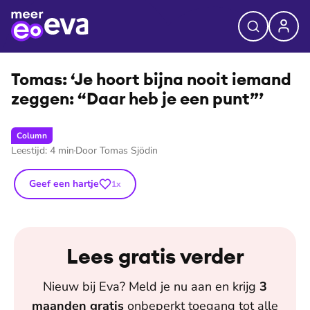
⭐
Premium
Tomas: ‘Je hoort bijna nooit iemand
zeggen: “Daar heb je een punt”’
Column
Leestijd:
4
min
Door
Tomas Sjödin
Geef een hartje
1
x
Lees gratis verder
Nieuw bij
Eva
? Meld je nu aan en krijg
3
maanden
gratis
onbeperkt toegang tot alle