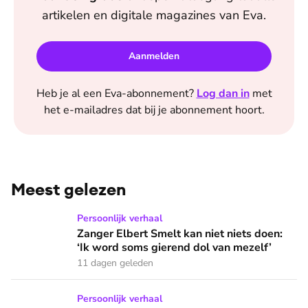
artikelen en digitale magazines van
Eva
.
Aanmelden
Heb je al een
Eva
-abonnement?
Log dan in
met
het e-mailadres dat bij je abonnement hoort.
Meest gelezen
Zanger Elbert Smelt kan niet niets doen: ‘Ik word soms gier
Persoonlijk verhaal
Zanger Elbert Smelt kan niet niets doen:
‘Ik word soms gierend dol van mezelf’
11 dagen geleden
Zangeres Joke Buis kreeg last van angstaanvallen: ‘Ik herken
Persoonlijk verhaal