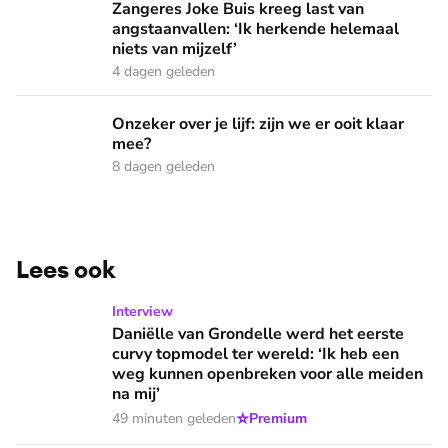
Zangeres Joke Buis kreeg last van
angstaanvallen: ‘Ik herkende helemaal
niets van mijzelf’
4 dagen geleden
Onzeker over je lijf: zijn we er ooit klaar mee?
Onzeker over je lijf: zijn we er ooit klaar
mee?
8 dagen geleden
Lees ook
Daniëlle van Grondelle werd het eerste curvy topmodel ter
Interview
Daniëlle van Grondelle werd het eerste
curvy topmodel ter wereld: ‘Ik heb een
weg kunnen openbreken voor alle meiden
na mij’
⭐
49 minuten geleden
Premium