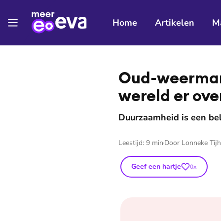
Home
Artikelen
M
⭐
Premium
Oud-weerman R
wereld er over
Duurzaamheid is een bel
Leestijd:
9
min
Door
Lonneke Tijh
Geef een hartje
0
x