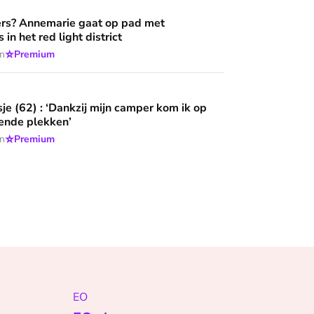
aat op pad met hulpverleners in het red light district
rs? Annemarie gaat op pad met
 in het red light district
⭐
en
Premium
ankzij mijn camper kom ik op adembenemende plekken’
sje (62) : ‘Dankzij mijn camper kom ik op
nde plekken’
⭐
en
Premium
EO