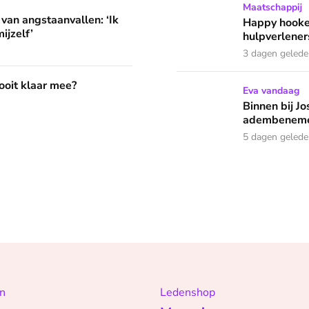
llen: ‘Ik herkende helemaal niets van mijzelf’
Happy hookers? Annemarie g
Maatschappij
 van angstaanvallen: ‘Ik
Happy hooke
ijzelf’
hulpverleners
3 dagen geled
?
 ooit klaar mee?
Binnen bij Josje (62) : ‘D
Eva vandaag
Binnen bij Jo
adembeneme
5 dagen geled
n
Ledenshop