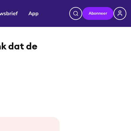
wsbrief
App
Abonneer
©
Nienke van Denderen
k dat de