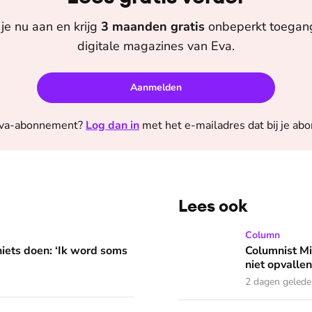
je nu aan en krijg
3 maanden
gratis
onbeperkt toegang 
digitale magazines van
Eva
.
Aanmelden
va
-abonnement?
Log dan in
met het e-mailadres dat bij je ab
Lees ook
 word soms gierend dol van mezelf’
Columnist Miloe is besluite
Column
niets doen: ‘Ik word soms
Columnist Mil
niet opvallen
2 dagen geled