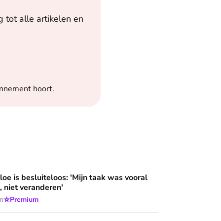
tot alle artikelen en
onnement hoort.
loos: 'Mijn taak was vooral niet opvallen, niet veranderen'
oe is besluiteloos: 'Mijn taak was vooral
, niet veranderen'
⭐
en
Premium