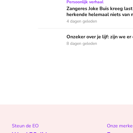
Zangeres Joke Buis kreeg last van angstaanva
Persoonlijk verhaal
Zangeres Joke Buis kreeg last
herkende helemaal niets van m
4 dagen geleden
Onzeker over je lijf: zijn we er ooit klaar mee
Onzeker over je lijf: zijn we er
8 dagen geleden
Steun de EO
Onze merke