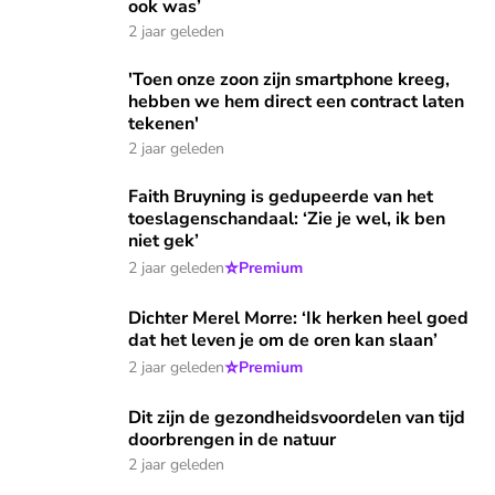
ook was’
2 jaar geleden
'Toen onze zoon zijn smartphone kreeg, hebben we hem dire
'Toen onze zoon zijn smartphone kreeg,
hebben we hem direct een contract laten
tekenen'
2 jaar geleden
Faith Bruyning is gedupeerde van het toeslagenschandaal: ‘Z
Faith Bruyning is gedupeerde van het
toeslagenschandaal: ‘Zie je wel, ik ben
niet gek’
⭐
2 jaar geleden
Premium
Dichter Merel Morre: ‘Ik herken heel goed dat het leven je 
Dichter Merel Morre: ‘Ik herken heel goed
dat het leven je om de oren kan slaan’
⭐
2 jaar geleden
Premium
Dit zijn de gezondheidsvoordelen van tijd doorbrengen in d
Dit zijn de gezondheidsvoordelen van tijd
doorbrengen in de natuur
2 jaar geleden