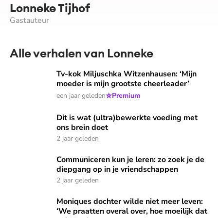
Lonneke Tijhof
Gastauteur
Alle verhalen van Lonneke
Tv-kok Miljuschka Witzenhausen: ‘Mijn moeder is mijn groo
Tv-kok Miljuschka Witzenhausen: ‘Mijn
moeder is mijn grootste cheerleader’
⭐
een jaar geleden
Premium
Dit is wat (ultra)bewerkte voeding met ons brein doet
Dit is wat (ultra)bewerkte voeding met
ons brein doet
2 jaar geleden
Communiceren kun je leren: zo zoek je de diepgang op in j
Communiceren kun je leren: zo zoek je de
diepgang op in je vriendschappen
2 jaar geleden
Moniques dochter wilde niet meer leven: ‘We praatten overa
Moniques dochter wilde niet meer leven:
‘We praatten overal over, hoe moeilijk dat