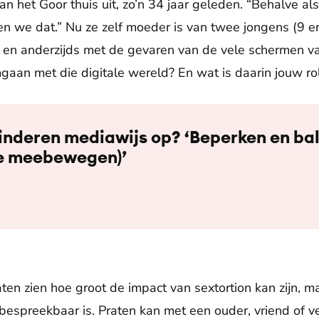
van het Goor thuis uit, zo’n 34 jaar geleden. “Behalve 
n we dat.” Nu ze zelf moeder is van twee jongens (9 en
 en anderzijds met de gevaren van de vele schermen van
gaan met die digitale wereld? En wat is daarin jouw ro
kinderen mediawijs op? ‘Beperken en ba
e meebewegen)’
aten zien hoe groot de impact van sextortion kan zijn, m
 bespreekbaar is. Praten kan met een ouder, vriend of