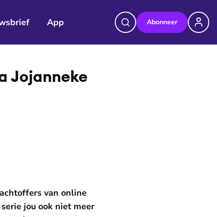
wsbrief
App
Abonneer
 na Jojanneke
lachtoffers van online
serie jou ook niet meer