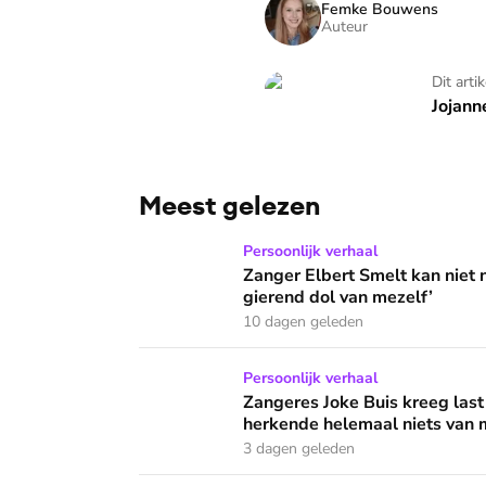
Femke Bouwens
Auteur
Jojanneke en de sextortiont
Dit arti
Jojann
Meest gelezen
Zanger Elbert Smelt kan niet niets doen: ‘Ik
Persoonlijk verhaal
Zanger Elbert Smelt kan niet 
gierend dol van mezelf’
10 dagen geleden
Zangeres Joke Buis kreeg last van angstaanva
Persoonlijk verhaal
Zangeres Joke Buis kreeg last
herkende helemaal niets van m
3 dagen geleden