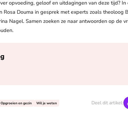
ver opvoeding, geloof en uitdagingen van deze tijd? I
n Rosa Douma in gesprek met experts zoals theoloog B
na Nagel. Samen zoeken ze naar antwoorden op de vr
ouden.
eg
Deel dit artikel:
Opgroeien en gezin
Wil je weten