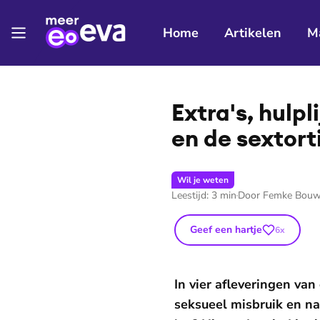
Home
Artikelen
M
Extra's, hulpl
en de sex­tor­t
Wil je weten
Leestijd:
3
min
Door
Femke Bouw
Geef een hartje
6
x
In vier afleveringen van
seksueel misbruik en na