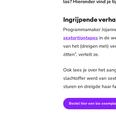
los? Hieronder vind je t
Ingrijpende verha
Programmamaker Jojanne
sextortiontapes
in de we
van het (dreigen met) vers
zitten”, vertelt ze.
Ook lees je over het aang
slachtoffer werd van sex
sturen en dreigde haar f
Bestel hier een los exempla