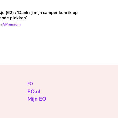
ankzij mijn camper kom ik op adembenemende plekken’
sje (62) : ‘Dankzij mijn camper kom ik op
nde plekken’
⭐
en
Premium
EO
EO.nl
Mijn EO