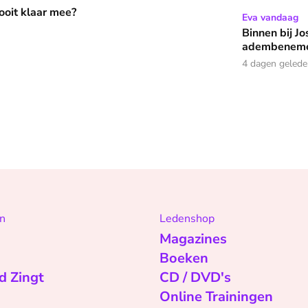
?
 ooit klaar mee?
Binnen bij Josje (62) : ‘D
Eva vandaag
Binnen bij Jo
adembeneme
4 dagen geled
n
Ledenshop
Magazines
Boeken
d Zingt
CD / DVD's
Online Trainingen