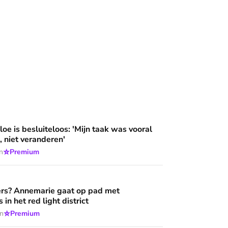
loos: 'Mijn taak was vooral niet opvallen, niet veranderen'
oe is besluiteloos: 'Mijn taak was vooral
, niet veranderen'
⭐
n
Premium
aat op pad met hulpverleners in het red light district
rs? Annemarie gaat op pad met
 in het red light district
⭐
en
Premium