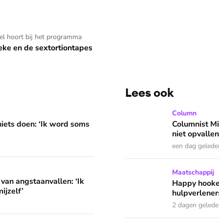
apes
kel hoort bij het programma
eke en de sextortiontapes
Lees ook
 word soms gierend dol van mezelf’
Columnist Miloe is besluite
Column
niets doen: ‘Ik word soms
Columnist Mil
niet opvallen
een dag gelede
llen: ‘Ik herkende helemaal niets van mijzelf’
Happy hookers? Annemarie g
Maatschappij
 van angstaanvallen: ‘Ik
Happy hooke
ijzelf’
hulpverleners
2 dagen geled